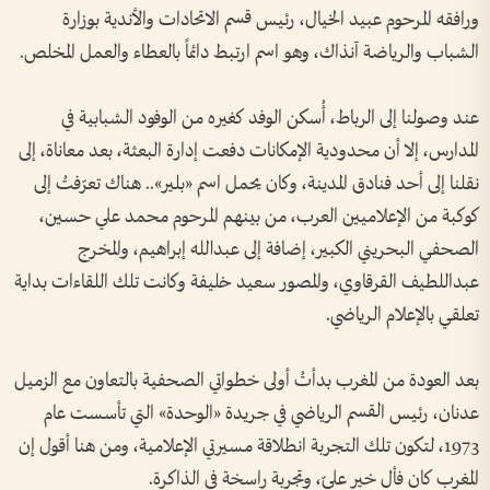
ورافقه المرحوم عبيد الخيال، رئيس قسم الاتحادات والأندية بوزارة
الشباب والرياضة آنذاك، وهو اسم ارتبط دائماً بالعطاء والعمل المخلص.
عند وصولنا إلى الرباط، أُسكن الوفد كغيره من الوفود الشبابية في
المدارس، إلا أن محدودية الإمكانات دفعت إدارة البعثة، بعد معاناة، إلى
نقلنا إلى أحد فنادق المدينة، وكان يحمل اسم «بلير».. هناك تعرّفتُ إلى
كوكبة من الإعلاميين العرب، من بينهم المرحوم محمد علي حسين،
الصحفي البحريني الكبير، إضافة إلى عبدالله إبراهيم، والمخرج
عبداللطيف القرقاوي، والمصور سعيد خليفة وكانت تلك اللقاءات بداية
تعلقي بالإعلام الرياضي.
بعد العودة من المغرب بدأتُ أولى خطواتي الصحفية بالتعاون مع الزميل
عدنان، رئيس القسم الرياضي في جريدة «الوحدة» التي تأسست عام
1973، لتكون تلك التجربة انطلاقة مسيرتي الإعلامية، ومن هنا أقول إن
المغرب كان فأل خير عليّ، وتجربة راسخة في الذاكرة.