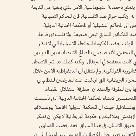
تع بالحصانة الدبلوماسية, الامر الذي يعفيه من المتابعة
ه ارتكب جرائم ضد الانسانية, فإن المحاكم الاسبانية
ى المحاكم التشيلية أو المحكمة الجنائية الدولية.
 ضد الدكتاتور السابق تبقى ضعيفة, ولا تثبت تورط هذا
ذا الموقف يعضد الحكومة المحافظة الاسبانية التي لا تنظر
 التحقيق, لأنه قد يمس بالمصالح الاقتصادية بين الدولتين,
لتي كانت منعقدة في البرتغال. ولكنه كذلك قد يثير الاشجان
تورية الفرانكوية, ولم تنتقل الى الديمقراطية الا من خلال
ئم البريطانية التي ارتكبت ضد المعارضين للنظام. في
ا بين المطرقة والسندان: مطرقة استقلال القضاء,
تحمسين لانشاء المحكمة الجنائىة الدولية التي تأسست
 يوغسلافيا, حيث ان المحكمة الدولية الخاصة بيوغسلافيا
زيدتش وملافيك, والحكومة البريطانية لا يمكن ان تتنكر
 حقوق الانسان. في هذا السياق, فقد رفضت الدعاوى
تفاقية فيينا حول الحصانات الدبلوماسية, اعتبارا الى ان