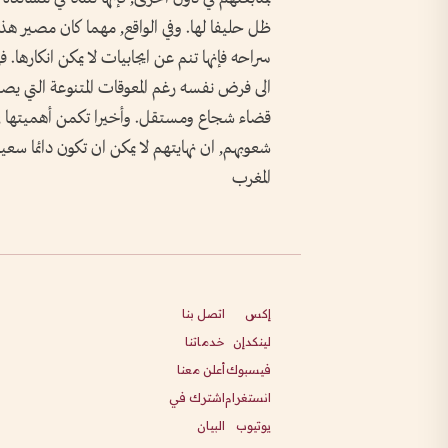
ظل حليفا لها. وفي الواقع, مهما كان مصير هذه
سراحه فإنها تنم عن ايجابيات لا يمكن انكارها.
الى فرض نفسه رغم المعوقات المتنوعة التي يصطد
قضاء شجاع ومستقل. وأخيرا تكمن أهميتها في ك
شعوبهم, ان نهايتهم لا يمكن ان تكون دائما سع
المغرب
إكس
اتصل بنا
لينكدإن
خدماتنا
فيسبوك
أعلن معنا
انستغرام
اشترك في
يوتيوب
البيان