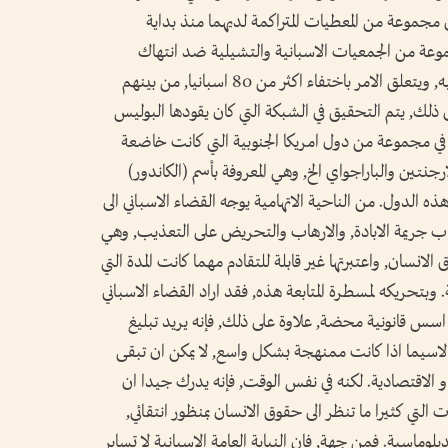
مجموعة من المعطيات المتراكمة لديهما منذ بداية
وى رفعتها مجموعة من الجمعيات الاسبانية والتشيلية ضد انتهاك
حقوق الانسان في عهد الرئيس السابق بينوشيه, ويتعلق الامر باختفاء اكثر من 80 اسبانيا, من بينهم
اله في سنة 1976, وعلاوة على ذلك, يتم التحقيق في الشبكة التي كان يقودها البوليس
في مجموعة من دول امريكا الجنوبية التي كانت خاضعة
ارجنتين والباراجواي الخ, وهي المعروفة بأسم (الكاندور)
 الدول. من الناحية الاتهامية يوجه القضاء الاسباني الى
اب جريمة الابادة, والارهاب والتحريض على التعذيب, وهي
وق الانسان, واعتبرتها غير قابلة للتقادم مهما كانت المدة التي
 وبتحريكه لمسطرة المتابعة هذه, فقد اراد القضاء الاسباني
 اسس قانونية محضة, علاوة على ذلك, فإنه يريد تبليغ
لاسيما اذا كانت ممنهجة بشكل واسع, لا يمكن ان تبقى
 الاقتصادية. لكنه في نفس الوقت, فإنه يدرك جيدا ان
التي كثيرا ما تنظر الى حقوق الانسان بمنظور انتقائي,
بلوماسية. فمن جهة, فإن النيابة العامة الاسبانية لا تساير