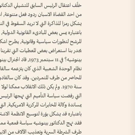
خلّف اعتقال الرئيس السابق للتشيلي الدكتا
من احد القضاة الاسبان ردود فعل متنوعة, اغلب
يشكل رمزا للذاكرة التي لا تريد السقوط في الن
باعتباره يمس بعض المبادىء القانونية الدولية,
المرشح لتطورات سياسية وقانونية, يطرح اشكا
يجدر بنا استعراض بعض المعطيات التي تقربنا 
بينوشيه؟ في 11 سبتمبر 
نظام الوحدة الشعبية الذي كان يتزعمه سالفاد
المحاصر من طرف المتمردين. وقد كان سالفاد
سنة 1970. ولم يكن ذلك الانقلاب ممكنا
التي رفضت سياسة التأميم التي نهجها الرئيس ا
بمساندة وكالة المخابرات المركزية الامريكية, ال
باعتباره قد يشكل بؤرة لتوسيع الانظمة الاشترا
فقد نهج الدكتاتور بينوشيه سياسة قمعية مم
طرف الشرطة السرية وتعذيب الآلاف من الابري