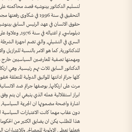
لتسليم الدكتاتور بينوشيه قصد محاكمته على 
التحقيق في سنة 1996 في شكا
دبلوماسي, تم اغتي
السري في التشيلي, والتي تضم اجهزة الشرطة 
للدكتاتورية, كما هو الامر بالنسبة للبرازيل وال
ومهمتها تصفية المعارضين السياسيين خارج هذه
الدكتاتور السابق ثلاث تهم رئيسية, وهي ارتك
كلها جرائم ادانتها المواثيق الدولية المتعلقة بحق
مرت على ارتكابها, بوصفها جرائم ضد الانسانية.
ابراز استقلالية عمله الذي ينبغي ان يتم وفق
اشارة واضحة مضمونها ان الجريمة السياسية, 
دون عقاب مهما كانت الاعتبارات السياسية او
هذا المطلب يمكن ان يضايق الكثير من الحكومات 
يجعلها تعطي الاولوية للمصالح, وللاعتبارات الد