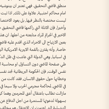
منطق قاضي التحقيق. فهي تعتبر ان بينوشيه يتم
امام محاكم اجنبية, علاوة على ذلك, اذا ثبت ان
ليست مختصة بالنظر فيها, بل يعود الاختصاص ال
وأخيرا, فإن الادلة التي راكمها قاضي التحقيق
الاخير في الجرائم المراد متابعته من اجلها. ان ه
بعين الارتياح الى الاجراء الذي اقدم عليه قاضي
خاصة, وأنه يقترن بالقمة الايبرية الامريكية ا
في اسبانيا, وهي الدولة التي عاشت في ظل الدكتا
طي صفحة الماضي دون التساؤل او محاسبة للجرا
نفس الوقت, فإن الحكومة البريطانية تجد نفسه
وخطابها حول حقوق الانسان, فقد كانت من الم
في الماضي, لمحاكمة مجرمي الحرب ولا سيما في
مازالت تطالب باعتقال أعتى المجرمين وهما كرا
بسهولة لدعوتها المستمرة من اجل الدفاع عن
التشيلية التي اعتبرت ان الاعتقال هو مخالف لا