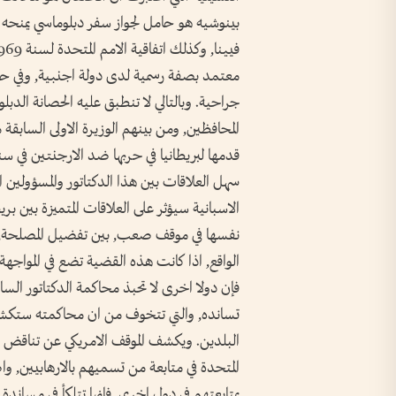
بينوشيه هو حامل لجواز سفر دبلوماسي يمنحه هذه
معتمد بصفة رسمية لدى دولة اجنبية, وفي حال
جراحية. وبالتالي لا تنطبق عليه الحصانة الدب
المحافظين, ومن بينهم الوزيرة الاولى السابقة
سهل العلاقات بين هذا الدكتاتور والمسؤولين ا
الاسبانية سيؤثر على العلاقات المتميزة بين بريط
نفسها في موقف صعب, بين تفضيل المصلحة, أو 
الواقع, اذا كانت هذه القضية تضع في المواجهة
فإن دولا اخرى لا تحبذ محاكمة الدكتاتور السا
تسانده, والتي تتخوف من ان محاكمته ستكشف 
البلدين. ويكشف الموقف الامريكي عن تناقض صا
المتحدة في متابعة من تسميهم بالارهابيين, وا
بمتابعتهم في دول اخرى, فإنها تتلكأ في مساند