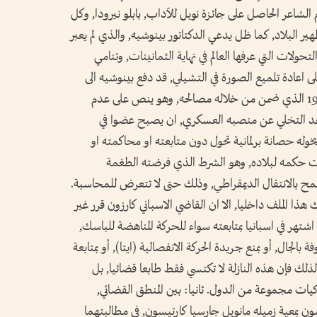
الشاعر الحاصل على جائزة نوبل للآداب, بابلو نيرودا, وكل
البلاد, كما ظل يدعي الدكتاتور بينوشيه, والذي لم يعبر
حولات التي عرفها العالم في نهاية الثمانينات, وتنامي
على اعادة تلميع الصورة في التشيلي, قد دفع بينوشيه الى
التخلي عن السلطة, وذلك في ظل دستور 1980 الذي ضمن من خلاله مصالحه, وهو ينص على عدم
ة بعد التخلي عن منصبه العسكري, ان يصبح عضوا في
له حصانة برلمانية تحول دون متابعته او محاكمته او
نوات حكمه لبلاده, وهو الشرط الذي فرضته الطغمة
ح بالانتقال الديمقراطي, وذلك حتى لا تتعرض للمحاسبة.
ذا الملف داخليا, الا ان القاضي الاسباني كارزون قرر غير
شتهر في اسبانيا بمتابعته سواء للحركة المناهضة للباسك,
الجال, أو بمنع جريدة الحركة الانفصالية (ايتا), أو بمتابعة
 لذلك فإن هذه النازلة لا تكتسي فقط طابعا قضائيا, بل
 مجموعة من الدول. ثانيا: بين المنطق القضائي,
سون بمعية زميله مانويل جارسيا كارتيسون, في مطالبتهما