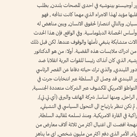
تور أوجيستو بينوشيه في احدى المصحات بلندن, بطلب
ها مؤيد لهذا الاجراء الذي مهما كانت نتائجه , فهو
سيان, وبالتالي انتصارا لحقوق الانسان, وبين مناهض له
 وأساس الحصانة الدبلوماسية. وفي الواقع, فإن هذا الحدث
لات متشابكة ينبغي تأملها والوقوف عندها. لكن قبل ذلك
من ادراك ملابسات هذه القضية. أولا: من هو الدكتاتور
1973, قاد الجنرال بينوشيه, الذي كان آنذاك رئيسا للقوات البرية انقلابا ضد
ور الليندي, والذي ترك حياته دفاعا عن القصر الرئاسي
ور الليندي قد وصل الى السلطة عبر انتخابات جرت في
 لولا التواطؤ الامريكي المكشوف عبر الشركات متعددة الجنسية,
لراحل, ومنها اساسا, شركة الهاتف والبرق (آي.تي.تي),
تي لم تكن تنظر بارتياح الى التحول السياسي في التشيلي,
كية في القارة الامريكية. ومنذ تسلمه لمقاليد السلطة,
نهجة افضت الى اغتيال اكثر من ثلاثة آلاف معارض من
اء, الأمر الذي دفع اكثر من مليون شخص, اي ما يناهز