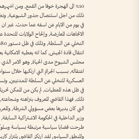
10% الى الهجرة خوفا من القمع, ومن اشهرهم 
ذلك من اجل استئصال جذور الشيوعية, وتطهير 
في يوم من الايام عن اسفه عما حدث. غير ان الت
الاتجاهات المعارضة, وإلحاح الولايات المتحدة 
انتقال قادة الجيش, كما انه يعطيه الامكاني
مجلس الشيوخ مدى الحياة, وهو الامر الذي يخو
اعتقاله, بسبب الجرائم التي ارتكبها خلال س
العسكرية للتخلي عن السلطة للمدنيين, وتسم
في ظل هذه المعطيات, لم يكن من الممكن تحريك ه
ذلك, فهذا القاضي المعروف بنزاهته وشجاعته, ا
التي كان يديرها بعض مسؤولي الشرطة, والمعروفة ب
وزير الداخلية في الحكومة الاشتراكية السابقة,
طرحت قضايا سياسية مرتبطة بسياسة وسلوكيات
والمنطق السياسي لقد ارتكز القاضي بلتزار كار