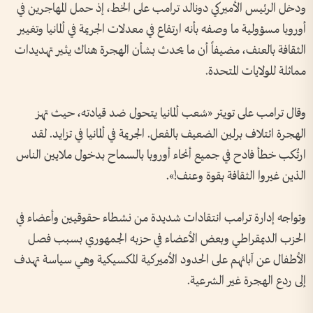
ودخل الرئيس الأميركي دونالد ترامب على الخط، إذ حمل المهاجرين في
أوروبا مسؤولية ما وصفه بأنه ارتفاع في معدلات الجريمة في ألمانيا وتغيير
الثقافة بالعنف، مضيفاً أن ما يحدث بشأن الهجرة هناك يثير تهديدات
مماثلة للولايات المتحدة.
وقال ترامب على تويتر «شعب ألمانيا يتحول ضد قيادته، حيث تهز
الهجرة ائتلاف برلين الضعيف بالفعل. الجريمة في ألمانيا في تزايد. لقد
ارتُكب خطأ فادح في جميع أنحاء أوروبا بالسماح بدخول ملايين الناس
الذين غيروا الثقافة بقوة وعنف!».
وتواجه إدارة ترامب انتقادات شديدة من نشطاء حقوقيين وأعضاء في
الحزب الديمقراطي وبعض الأعضاء في حزبه الجمهوري بسبب فصل
الأطفال عن آبائهم على الحدود الأميركية المكسيكية وهي سياسة تهدف
إلى ردع الهجرة غير الشرعية.