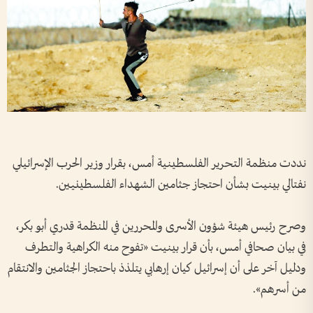
نددت منظمة التحرير الفلسطينية أمس، بقرار وزير الحرب الإسرائيلي
نفتالي بينيت بشأن احتجاز جثامين الشهداء الفلسطينيين.
وصرح رئيس هيئة شؤون الأسرى والمحررين في المنظمة قدري أبو بكر،
في بيان صحافي أمس، بأن قرار بينيت «تفوح منه الكراهية والتطرف
ودليل آخر على أن إسرائيل كيان إرهابي يتلذذ باحتجاز الجثامين والانتقام
من أسرهم».