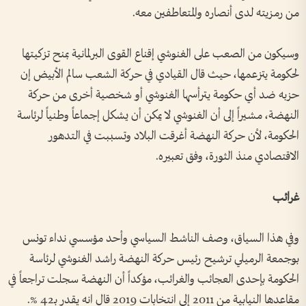
من رمزيته لدى أنصاره والمتعاطفين معه.
وسيكون من الصعب على الغنوشي إقناع القوى البرلمانية بمنح تزكيتها
لحكومة يتزعمها، حيث قال القيادي في حركة الشعب سالم الأبيض إن
حزبه ضد أي حكومة يترأسها الغنوشي أو شخصية أخرى من حركة
النهضة، مشيراً إلى أن الغنوشي لا يمكن أن يشكل إجماعاً وطنياً لرئاسة
الحكومة، لأن حركة النهضة أغرقت البلاد وتسببت في التدهور
الاقتصادي منذ الثورة، وفق تعبيره.
غرائب
وفي هذا السياق، وصف الناشط السياسي وأحد مؤسسي نداء تونس
بوجمعة الرميلي ترشيح رئيس حركة النهضة راشد الغنوشي لرئاسة
الحكومة بإحدى العجائب والغرائب، مؤكداً أن النهضة سجلت تراجعاً في
مقاعدها النيابية من 2011 إلى انتخابات 2019 قال انه يقدر بـ42 %.