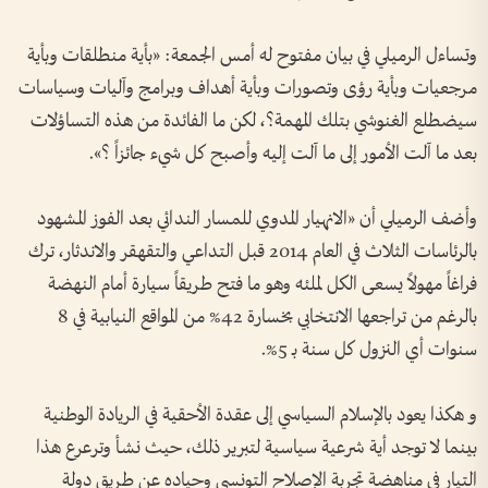
وتساءل الرميلي في بيان مفتوح له أمس الجمعة: «بأية منطلقات وبأية
مرجعيات وبأية رؤى وتصورات وبأية أهداف وبرامج وآليات وسياسات
سيضطلع الغنوشي بتلك المهمة؟، لكن ما الفائدة من هذه التساؤلات
بعد ما آلت الأمور إلى ما آلت إليه وأصبح كل شيء جائزاً ؟».
وأضف الرميلي أن «الانهيار المدوي للمسار الندائي بعد الفوز المشهود
بالرئاسات الثلاث في العام 2014 قبل التداعي والتقهقر والاندثار، ترك
فراغاً مهولاً يسعى الكل لملئه وهو ما فتح طريقاً سيارة أمام النهضة
بالرغم من تراجعها الانتخابي بخسارة 42% من المواقع النيابية في 8
سنوات أي النزول كل سنة بـ 5%.
و هكذا يعود بالإسلام السياسي إلى عقدة الأحقية في الريادة الوطنية
بينما لا توجد أية شرعية سياسية لتبرير ذلك، حيث نشـأ وترعرع هذا
التيار في مناهضة تجربة الإصلاح التونسي وحياده عن طريق دولة