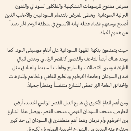
معرض مفتوح للرسومات التشكيلية والفلكلور السوداني والفنون
التراثية السودانية. ويحظى المعرض باهتمام السودانيين والأجانب الذين
أصبح بوسعهم قضاء عطلة نهاية الأسبوع في منطقة الرسم الحر بعيداً
عن هموم الحياة.
حيث يتمتعون بنكهة القهوة السودانية على أنغام موسيقى العود. كما
يوجد هناك أيضاً المتاحف والقصور كالقصر الرئاسي وبعض المباني
التاريخية ومبنى الاتصالات والمسارح وقاعات السينما والفنادق مثل
فندق السودان وجامعة الخرطوم وبالطبع المقاهي والمطاعم والمتنزهات
والحدائق العامة التي تعطي للشارع متنفساً ومنظراً جميلاً.
ومن أهم المعالم الأخرى في شارع النيل القصر الرئاسي الجديد، أرض
المعارض، متحف السودان القومي، متحف القصر، ويصل هذا الشارع
بين الخرطوم وأم درمان وهما أهم منطقتين في السودان إلى حد كبير
ويتفرع منه العديد من الشوارع الجانبية الصغيرة والكبيرة .