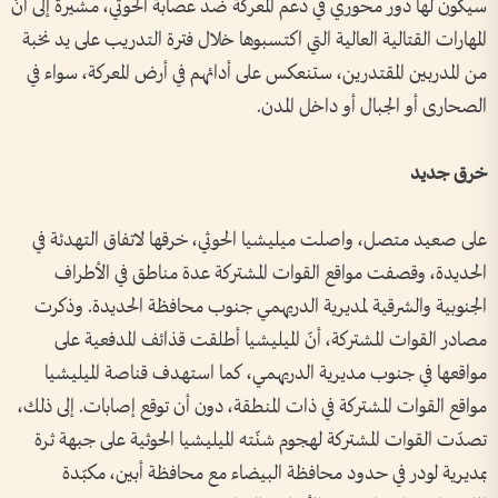
سيكون لها دور محوري في دعم المعركة ضد عصابة الحوثي، مشيرة إلى أنّ
المهارات القتالية العالية التي اكتسبوها خلال فترة التدريب على يد نخبة
من المدربين المقتدرين، ستنعكس على أدائهم في أرض المعركة، سواء في
الصحارى أو الجبال أو داخل المدن.
خرق جديد
على صعيد متصل، واصلت ميليشيا الحوثي، خرقها لاتفاق التهدئة في
الحديدة، وقصفت مواقع القوات المشتركة عدة مناطق في الأطراف
الجنوبية والشرقية لمديرية الدريهمي جنوب محافظة الحديدة. وذكرت
مصادر القوات المشتركة، أنّ الميليشيا أطلقت قذائف المدفعية على
مواقعها في جنوب مديرية الدريهمي، كما استهدف قناصة الميليشيا
مواقع القوات المشتركة في ذات المنطقة، دون أن توقع إصابات. إلى ذلك،
تصدّت القوات المشتركة لهجوم شنّته الميليشيا الحوثية على جبهة ثرة
بمديرية لودر في حدود محافظة البيضاء مع محافظة أبين، مكبّدة