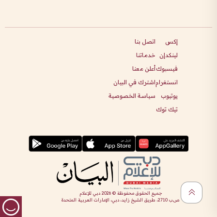
إكس
اتصل بنا
لينكدإن
خدماتنا
فيسبوك
أعلن معنا
انستغرام
اشترك في البيان
يوتيوب
سياسة الخصوصية
تيك توك
جميع الحقوق محفوظة ©
2026
دبي للإعلام
ص.ب 2710، طريق الشيخ زايد، دبي، الإمارات العربية المتحدة