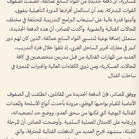
عسكرية، أنّ دفعة جديدة من اللواء السابع عمالقة، انضمت لصفوف
القوات المشتركة، بعد أن استكمل أفرادها الدورة التأهيلية بتفوق،
وأثبتوا قدرة عالية على استيعاب البرامج التدريبية المختلفة في مختلف
المجالات القتالية والتعبوية. وأكّدت المصادر، أنّ هذه الدفعة الجديدة،
ستمثّل إضافة نوعية لمنتسبي اللواء السابع عمالقة، الذين كان لهم دور
كبير في معارك تحرير الساحل الغربي، إذ تلقوا خلال فترة التدريب،
العديد من المهارات القتالية من قبل مدربين متخصصين في كافة
المجالات العسكرية، ومن ذوي الكفاءات العالية والخبرات المتميزة في
ساحات القتال.
ووفق المصادر، فإنّ الدفعة الجديدة من المقاتلين، انطلقت إلى الصفوف
الأمامية للقيام بواجبها الوطني، مزودة بأحدث أنواع الأسلحة والمعدات
القتالية النوعية التي تمكنها من سحق العدو، ووضع حد لتصعيداته،
وإرغامه على الامتثال للعملية السلمية. وأوضحت المصادر، أنّ المرحلة
المقبلة، ستشهد تخرج العديد من الدفعات القتالية المحترفة، والتي