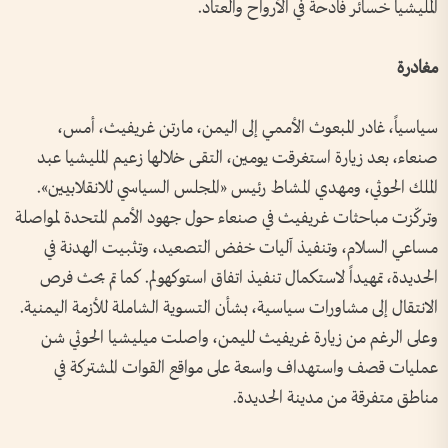
المليشيا خسائر فادحة في الأرواح والعتاد.
مغادرة
سياسياً، غادر المبعوث الأممي إلى اليمن، مارتن غريفيث، أمس،
صنعاء، بعد زيارة استغرقت يومين، التقى خلالها زعيم المليشيا عبد
الملك الحوثي، ومهدي المشاط رئيس «المجلس السياسي للانقلابيين».
وتركّزت مباحثات غريفيث في صنعاء حول جهود الأمم المتحدة لمواصلة
مساعي السلام، وتنفيذ آليات خفض التصعيد، وتثبيت الهدنة في
الحديدة، تمهيداً لاستكمال تنفيذ اتفاق استوكهولم. كما تم بحث فرص
الانتقال إلى مشاورات سياسية، بشأن التسوية الشاملة للأزمة اليمنية.
وعلى الرغم من زيارة غريفيث لليمن، واصلت ميليشيا الحوثي شن
عمليات قصف واستهداف واسعة على مواقع القوات المشتركة في
مناطق متفرقة من مدينة الحديدة.