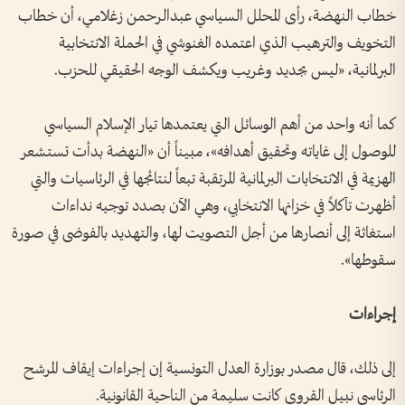
خطاب النهضة، رأى المحلل السياسي عبدالرحمن زغلامي، أن خطاب
التخويف والترهيب الذي اعتمده الغنوشي في الحملة الانتخابية
البرلمانية، «ليس بجديد وغريب ويكشف الوجه الحقيقي للحزب.
كما أنه واحد من أهم الوسائل التي يعتمدها تيار الإسلام السياسي
للوصول إلى غاياته وتحقيق أهدافه»، مبيناً أن «النهضة بدأت تستشعر
الهزيمة في الانتخابات البرلمانية المرتقبة تبعاً لنتائجها في الرئاسيات والتي
أظهرت تآكلاً في خزانها الانتخابي، وهي الآن بصدد توجيه نداءات
استغاثة إلى أنصارها من أجل التصويت لها، والتهديد بالفوضى في صورة
سقوطها».
إجراءات
إلى ذلك، قال مصدر بوزارة العدل التونسية إن إجراءات إيقاف المرشح
الرئاسي نبيل القروي كانت سليمة من الناحية القانونية.