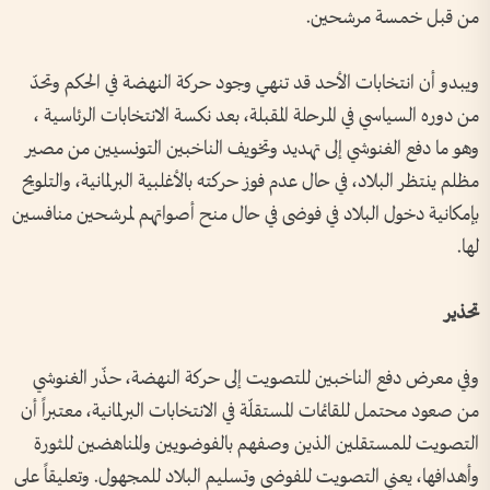
من قبل خمسة مرشحين.
ويبدو أن انتخابات الأحد قد تنهي وجود حركة النهضة في الحكم وتحدّ
من دوره السياسي في المرحلة المقبلة، بعد نكسة الانتخابات الرئاسية ،
وهو ما دفع الغنوشي إلى تهديد وتخويف الناخبين التونسيين من مصير
مظلم ينتظر البلاد، في حال عدم فوز حركته بالأغلبية البرلمانية، والتلويح
بإمكانية دخول البلاد في فوضى في حال منح أصواتهم لمرشحين منافسين
لها.
تحذير
وفي معرض دفع الناخبين للتصويت إلى حركة النهضة، حذّر الغنوشي
من صعود محتمل للقائمات المستقلّة في الانتخابات البرلمانية، معتبراً أن
التصويت للمستقلين الذين وصفهم بالفوضويين والمناهضين للثورة
وأهدافها، يعني التصويت للفوضى وتسليم البلاد للمجهول. وتعليقاً على