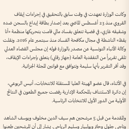
وكانت الوزارة تعهدت في وقت سابق بالتحقيق في إجراءات إيقاف
القروي منذ 23 أغسطس الماضي بعد إصدار بطاقة إيداع بالسجن ضده
وشقيقه غازي، في قضية تتعلق بفساد مالي قامت بتحريكها منظمة «أنا
يقظ» الناشطة في مجال مكافحة الفساد منذ سبتمبر عام 2016. ونقلت
وكالة الأنباء التونسية عن مصدر بالوزارة قوله إن مجلس القضاء العدلي
تلقى تقريراً من التفقدية العامة (جهاز رقابي) يتعلق بإجراءات الإيقاف،
وقد أقر التقرير بأنها سليمة وتتوافق مع قوانين المجلة الجزائية.
في الأثناء، قال عضو الهيئة العليا المستقلة للانتخابات، أنيس الربوعي،
إن دائرة الاستئناف بالمحكمة الإدارية رفضت جميع الطعون في النتائج
الأولية من الدور الأول للانتخابات الرئاسية.
والمقدمة من قبل 5 مرشحين هم سيف الدين مخلوف ويوسف الشاهد
وناجي جلول وحاتم وبولبيار وسليم الرياحي. يشار إلى أن المرشحين طعنوا