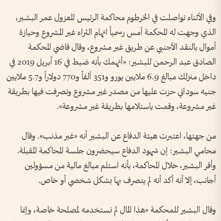
وفي الأثناء تواصلت في الخرطوم محاكمة الرئيس المعزول عمر البشير،
الذي وجهت له المحكمة أمس رسمياً اتهام الثراء غير المشروع وحيازة
أموال بالنقد الأجنبي عن طريق غير مشروع، وقال قاضي المحكمة
الصادق عبد الرحمن للبشير: «أتهمك بأنه ضبط في 16 أبريل 2019 في
داخل منزلك مبالغ 6.9 ملايين يورو و351 ألفاً و770 دولاراً و5.7 ملايين
جنيه سوداني حزت عليها من مصدر غير مشروع وتصرفت فيها بطريقة
غير مشروعة، وقمت باستلامها بطريقة غير مشروعة».
من جهتها، اعتبرت هيئة الدفاع عن البشير أنه «غير مذنب». وقال
محامي البشير: إن شهود الدفاع سيحضرون جلسة المحاكمة المقبلة.
وأقر البشير، خلال المحاكمة، بأنه استلم مبالغ مالية من مسؤولين
أجانب، إلا أنه أكد أنه لم يتصرف بها بشكل شخصي أو خاص.
وقال البشير للمحكمة «هذا المال لم نستخدمه لمصلحة خاصة، وإنما