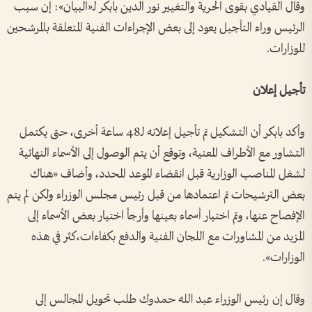
وقال القيادي بقوى الحرية والتغيير نور الدين بابكر لـ«البيان»: إن سبب
الرئيس وراء التأجيل يعود إلى بعض الإجراءات الفنية المتعلقة بالمرشحين
للوزارات.
تأجيل إعلان
وأكد بابكر أن التشكيل تم تأجيل إعلانه لـ48 ساعة أخرى، حتى يكتمل
التشاور مع الأطراف المعنية، وتوقع أن يتم الوصول إلى الأسماء النهائية
لشغل المناصب الوزارية قبل انقضاء الموعد المحدد، وأضاف «هناك
بعض الترشيحات تم اعتمادها من قبل رئيس مجلس الوزراء ولكن لم يتم
الإفصاح عنها، وتم اختيار أسماء بعينها وأرجأ اختيار بعض الأسماء إلى
المزيد من المشاورات مع اللجان الفنية والدفع بكفاءات،كثر في هذه
الوزارات».
وقال إن رئيس الوزراء عبد الله حمدوك طلب تحويل المجالس إلى