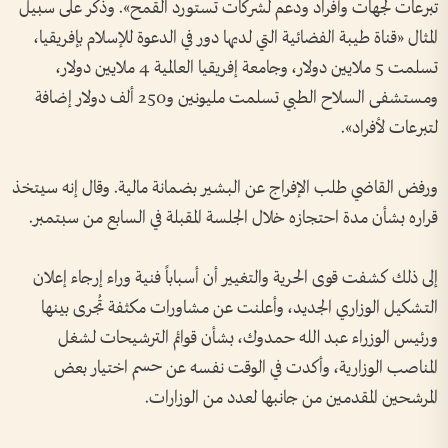
تبرعات لجهات وأفراد ودعم لشركات تستورد القمح». وذكر على سبيل
المثال «قناة طيبة الفضائية التي لديها دور في الدعوة للإسلام بإفريقيا،
تسلمت 5 ملايين دولار، وجامعة إفريقيا العالمية 4 ملايين دولار،
ومستشفى السلاح الطبي تسلمت مليونين و250 ألف دولار إضافة
لتبرعات لأفراد».
ورفض القاضي طلب الإفراج عن البشير بضمانة مالية. وقال إنه سيتخذ
قراره بشأن مدة احتجازه خلال الجلسة المقبلة في السابع من سبتمبر.
إلى ذلك كشفت قوى الحرية والتغيير أن أسباباً فنية وراء إرجاء إعلان
التشكيل الوزاري الجديد، وأعلنت عن مشاورات مكثفة تُجرى بينها
ورئيس الوزراء عبد الله حمدوك، بشأن قوائم الترشيحات لشغل
المناصب الوزارية، وأكدت في الوقت نفسه عن حسم اختيار بعض
المرشحين المقدمين من جانبها لعدد من الوزارات.