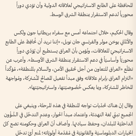
المحافظة على الطابع الاستراتيجي لعلاقاته الدولية وأن تؤدي دوراً
محورياً لدعم الاستقرار بمنطقة الشرق الوسط.
وقال الحكيم، خلال اجتماعه أمس مع سفراء بريطانيا جون ولكس
والألماني يوخن مولر والفرنسي جان نوبل، «إننا نريد أن نُحافِظ على الطابع
الاستراتيجيّ للعلاقات، ونُؤمِن بأنّ العراق يستطيع أن يُؤدّي دوراً
محوريّاً وأساسيّاً في دعم الاستقرار بمنطقة الشرق الأوسط». وأعرب عن
تطلّع «العراق للتعاون من أجل تحقيق الأمن، والسلام بالمنطقة»، مُؤكّداً
«التزام العراق بإبرام علاقاته وفق مبدأ تفعيل المصالح المُشتركة، ومُواجهة
المخاطر المشتركة، وبما يعكس خُصُوصيّتها، واستراتيجيّتها».
وقال إنّ هناك تحدّيات تواجه المنطقة في هذه المرحلة، وينبغي على
الجميع تبنّي لغة التهدئة، واعتماد مبدأ الحوار، وعدم التدخّل في الشُؤُون
الداخليّة للبلدان، وحفظ سيادتها. وأضاف أنّ العراق وحكومته تضع كلّ
الخيارات الدبلوماسيّة والقانونيّة في مُقدّمة أولويّاته؛ لمنع أيّ تدخّل