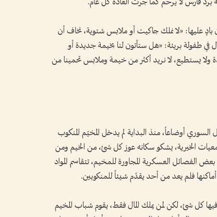
برد قارس لا يرحم كما جرت العادة كل عام.
 بادٍ عليها: «لا نملك جاكيت أو ملابس شتوية، نخاف أن
 في طفولة بريئة: «هل ستأتون لنا بخيمة جديدة أو
 ولا يستطيع، لا نريد أكثر من خيمة وملابس تحمينا من
سوري أوضاعاً، منذ البداية لم يدخل المخيّم المنكوب
معيات الخيرية، يشكو سكانه عوز كل شئ، من الخيم ومن
 بعض الفصائل العسكرية المجاورة للمخيم، تتقاسم المواد
أماكنها فلم يعد من أحد يقدّم شيئاً للمنكوبين.
فيها كل شئ، لكن لمن يملك المال فقط، يقوم شباب المخيم