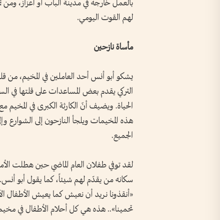
بالعمل خارجه في مدينة الباب أو اعزاز، ومن ث
لهم القوت اليومي.
مأساة نازحين
يشكو أبو أنس أحد العاملين في المخيم، من قل
التركي يقدم بعض المساعدات على قلتها في الس
الحياة. ويضيف أنّ الكارثة الكبرى في المخيم
هذه المخيمات ويلجأ النازحون إلى الشوارع وإلى
الجميع.
لقد توفي طفلان العام الماضي حين هطلت الأمطا
سكانه من يقدّم لهم شيئاً، كما يقول أبو أنس
«أنقذونا نريد أن نعيش كما يعيش الأطفال ال
تحمينا».. هذه هي كل أحلام الأطفال في مخيم