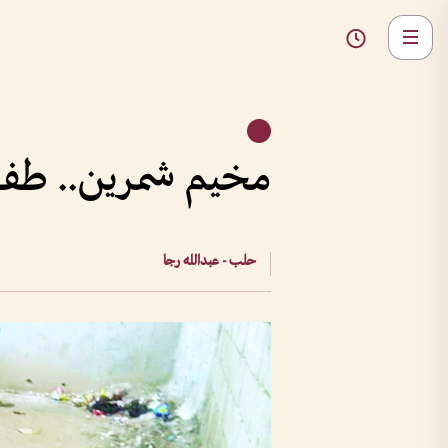
مخيم شمرين.. طفولة
حلب - عبدالله رجا