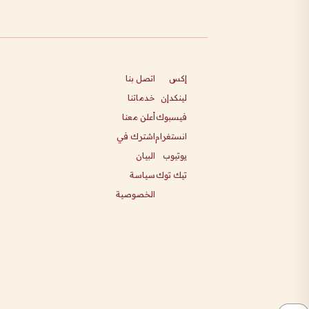
إكس
اتصل بنا
لينكدإن
خدماتنا
فيسبوك
أعلن معنا
انستغرام
اشترك في
يوتيوب
البيان
تيك توك
سياسة
الخصوصية