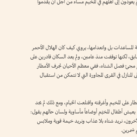
م يعودون إلى أهلهم في المخيم مساء من أجل أن يقدموا
ة المساعدات بل وانعدامها، يروي كيف كان الهلال الأحمر
ابق، لكنها توقفت منذ عامين، ولم يعد السكان قادرين على
 مع مجئ فصل الشتاء، ففي معظم الأحيان تجرف الأمطار
 المنازل في القرى المجاورة التي لا تتمكن من استقبال
ر على المخيم وأغرقته واقتلعت الخيام، ومع ذلك لم يجد
. يعيش أطفال المخيّم أوضاعاً مأساوية ولسان حالهم يقول:
آخرون، نريد شتاء بلا عذاب ونريد خيمة قوية وملابس
 شمرين.