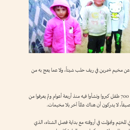
ية عن مخيم شمرين في ريف حلب شيئاً، ولا عما يعج به من
ثلاثة آلاف نازح يعيشون في هذا المخيّم، بينهم 700 طفل كبروا ونشأوا فيه منذ أربعة أعوام ولم يعرفوا من
فاً، لا يدركون أن هناك عالماً آخر بلا مخيمات.
 المخيّم وتجوّلت في أروقته مع بداية فصل الشتاء، الذي