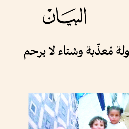
 مُعذّبة وشتاء لا يرحم