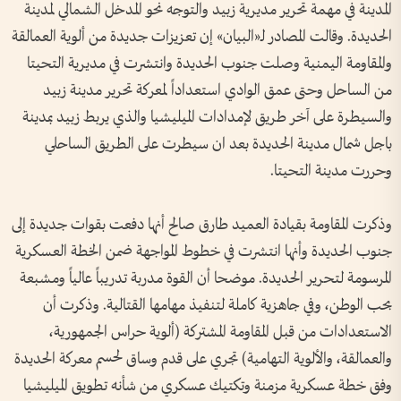
المدينة في مهمة تحرير مديرية زبيد والتوجه نحو المدخل الشمالي لمدينة
الحديدة. وقالت المصادر لـ«البيان» إن تعزيزات جديدة من ألوية العمالقة
والمقاومة اليمنية وصلت جنوب الحديدة وانتشرت في مديرية التحيتا
من الساحل وحتى عمق الوادي استعداداً لمعركة تحرير مدينة زبيد
والسيطرة على آخر طريق لإمدادات الميليشيا والذي يربط زبيد بمدينة
باجل شمال مدينة الحديدة بعد ان سيطرت على الطريق الساحلي
وحررت مدينة التحيتا.
وذكرت المقاومة بقيادة العميد طارق صالح أنها دفعت بقوات جديدة إلى
جنوب الحديدة وأنها انتشرت في خطوط المواجهة ضمن الخطة العسكرية
المرسومة لتحرير الحديدة. موضحا أن القوة مدربة تدريباً عالياً ومشبعة
بحب الوطن، وفي جاهزية كاملة لتنفيذ مهامها القتالية. وذكرت أن
الاستعدادات من قبل المقاومة المشتركة (ألوية حراس الجمهورية،
والعمالقة، والألوية التهامية) تجري على قدم وساق لحسم معركة الحديدة
وفق خطة عسكرية مزمنة وتكتيك عسكري من شأنه تطويق الميليشيا