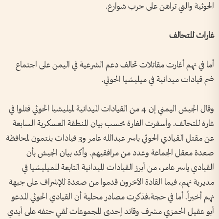
الحوثية والتي تراهن على حرب شوارع.
غارات للتحالف
أما في نهم أغارت مقاتلات تحالف دعم الشرعية في اليمن على اجتماع
ضم قيادات ميدانية في ميليشيا الحوثي.
وقال الجيش اليمني إن 4 من القيادات الميدانية لميليشيا الحوثي قتلوا في
غارة للتحالف. وأسفرت الغارة بحسب بيان المنطقة العسكرية السابعة
عن مقتل القيادي الحوثي ياسر عبدالله عامر و3 قيادات ينتمون لمحافظة
صعدة معقل الجماعة وعدد من مرافقيهم. وأكد بيان الجيش بأن
القيادي ياسر عامر، من أبرز القيادات الميدانية التابعة للميليشيا في
مديرية نهم، فيما القادة الآخرون قدموا من صعدة للإشراف على جبهة
نهم أخيراً. أما في حجة،فذكرت مصادر محلية أن القيادي الحوثي المدعو
أبو عقيل الحمزي مشرف وقائد إحدى المجموعات لقي حتفه على أيدي