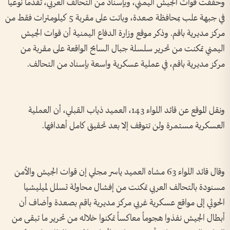
وحققت قوات الجيش اليمني، وبإسناد من التحالف العربي، تقدماً نوعياً
في جبهة علب بمحافظة صعدة، وباتت على مقربة 5 كيلومترات فقط من
مركز مديرية باقم. وذكر موقع وزارة الدفاع اليمنية أن قوات الجيش
اليمني تمكنت من تحرير سلسلة جبال السابح الواقعة على مقربة من
مركز مديرية باقم، في عملية عسكرية واسعة بإسناد من التحالف.
ونقل الموقع عن قائد اللواء 143، العميد ذياب القبلي، أن العملية
العسكرية مستمرة ولن تتوقف إلا بعد تحقيق كامل أهدافها.
وقال قائد اللواء 63 مشاه العميد ياسر مجلي إن قوات الجيش والأمن
مسنودة بالتحالف العربي تمكنت من إفشال محاولة تسلل لميليشيا
الحوثي إلى مواقع عسكرية غربي مركز مديرية باقم بصعدة وأضاف أن
أبطال الجيش نفذوا هجوماً معاكساً تمكنوا خلاله من تحرير ما تبقى من