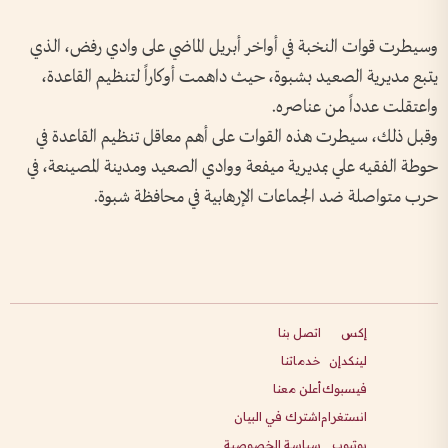
وسيطرت قوات النخبة في أواخر أبريل الماضي على وادي رفض، الذي
يتبع مديرية الصعيد بشبوة، حيث داهمت أوكاراً لتنظيم القاعدة،
واعتقلت عدداً من عناصره.
وقبل ذلك، سيطرت هذه القوات على أهم معاقل تنظيم القاعدة في
حوطة الفقيه علي بمديرية ميفعة ووادي الصعيد ومدينة المصينعة، في
حرب متواصلة ضد الجماعات الإرهابية في محافظة شبوة.
إكس
اتصل بنا
لينكدإن
خدماتنا
فيسبوك
أعلن معنا
انستغرام
اشترك في البيان
يوتيوب
سياسة الخصوصية