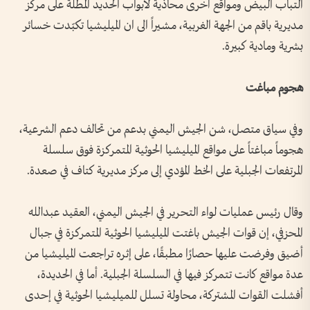
التباب البيض ومواقع أخرى محاذية لأبواب الحديد المطلة على مركز
مديرية باقم من الجهة الغربية، مشيراً الى ان الميليشيا تكبّدت خسائر
بشرية ومادية كبيرة.
هجوم مباغت
وفي سياق متصل، شن الجيش اليمني بدعم من تحالف دعم الشرعية،
هجوماً مباغتاً على مواقع الميليشيا الحوثية المتمركزة فوق سلسلة
المرتفعات الجبلية على الخط المؤدي إلى مركز مديرية كتاف في صعدة.
وقال رئيس عمليات لواء التحرير في الجيش اليمني، العقيد عبدالله
المحزفي، إن قوات الجيش باغتت الميليشيا الحوثية المتمركزة في جبال
أضيق وفرضت عليها حصارًا مطبقًا، على إثره تراجعت الميليشيا من
عدة مواقع كانت تتمركز فيها في السلسلة الجبلية. أما في الحديدة،
أفشلت القوات المشتركة، محاولة تسلل للميليشيا الحوثية في إحدى