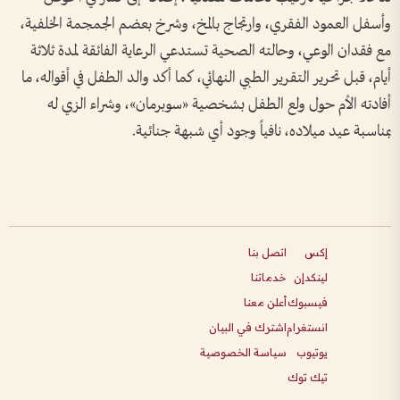
وأسفل العمود الفقري، وارتجاج بالمخ، وشرخ بعضم الجمجمة الخلفية،
مع فقدان الوعي، وحالته الصحية تستدعي الرعاية الفائقة لمدة ثلاثة
أيام، قبل تحرير التقرير الطبي النهائي، كما أكد والد الطفل في أقواله، ما
أفادته الأم حول ولع الطفل بشخصية «سوبرمان»، وشراء الزي له
بمناسبة عيد ميلاده، نافياً وجود أي شبهة جنائية.
إكس
اتصل بنا
لينكدإن
خدماتنا
فيسبوك
أعلن معنا
انستغرام
اشترك في البيان
يوتيوب
سياسة الخصوصية
تيك توك