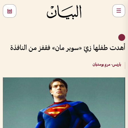
أهدت طفلها زيّ «سوبر مان» فقفز من النافذة
باريس- مريم بومديان