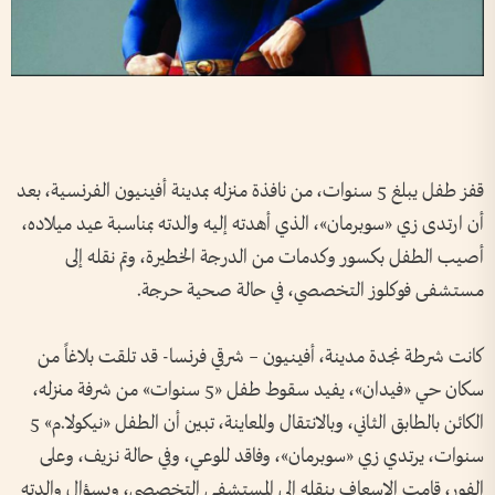
قفز طفل يبلغ 5 سنوات، من نافذة منزله بمدينة أفينيون الفرنسية، بعد
أن ارتدى زي «سوبرمان»، الذي أهدته إليه والدته بمناسبة عيد ميلاده،
أصيب الطفل بكسور وكدمات من الدرجة الخطيرة، وتم نقله إلى
مستشفى فوكلوز التخصصي، في حالة صحية حرجة.
كانت شرطة نجدة مدينة، أفينيون – شرقي فرنسا- قد تلقت بلاغاً من
سكان حي «فيدان»، يفيد سقوط طفل «5 سنوات» من شرفة منزله،
الكائن بالطابق الثاني، وبالانتقال والمعاينة، تبين أن الطفل «نيكولا.م» 5
سنوات، يرتدي زي «سوبرمان»، وفاقد للوعي، وفي حالة نزيف، وعلى
الفور، قامت الإسعاف بنقله إلى المستشفى التخصصي، وبسؤال والدته