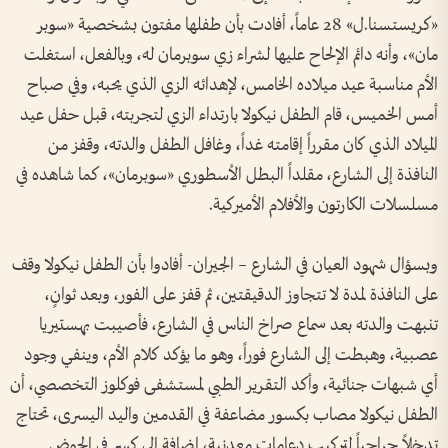
«كريستسنا.ل» 28 عاماً، أفادت بأن طفلها مفتون بشخصية «سوبر
مان»، وأنه دائم الإلحاح عليها لشراء زي سوبرمان له، وبالفعل، استغلت
الأم مناسبة عيد ميلاده الخامس، لإهدائه الزي الذي يحبه، وفي صباح
أمس الخميس، قام الطفل نيكولا بارتداء الزي لتجربته، قبل حفل عيد
الميلاد الذي كان مقرراً إقامته غداً، وغافل الطفل والدته، وقفز من
النافذة إلى الشارع، مقلداً البطل الأسطوري «سوبرمان»، كما شاهده في
مسلسلات الكارتون والأفلام الأميركية.
وبسؤال شهود العيان في الشارع – الجيران- أفادوا بأن الطفل نيكولا وقف
على النافذة لمدة لا تتجاوز الدقيقتين، ثم قفز على الفور، وبعد ثوانٍ،
تنبهت والدته بعد سماع صراخ الناس في الشارع، فأصيبت بهستيريا
عصبية، وهبطت إلى الشارع فوراً، وهو ما يؤكد كلام الأم، وينفي وجود
أي شبهات جنائية، وأكد التقرير الطبي لمستشفى فوكلوز التخصصي، أن
الطفل نيكولا مصاب بكسور مضاعفة في القدمين واليد اليسرى، تحتاج
تدخلاً جراحياً لتركيب دعامات معدنية، إضافة إلى كسر في الحوض