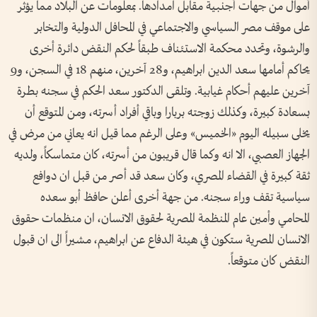
أموال من جهات أجنبية مقابل امدادها. بمعلومات عن البلاد مما يؤثر
على موقف مصر السياسي والاجتماعي في المحافل الدولية والتخابر
والرشوة، وتحدد محكمة الاستئناف طبقاً لحكم النقض دائرة أخرى
يحاكم أمامها سعد الدين ابراهيم، و28 آخرين، منهم 18 في السجن، و9
آخرين عليهم أحكام غيابية. وتلقى الدكتور سعد الحكم في سجنه بطرة
بسعادة كبيرة، وكذلك زوجته بربارا وباقي أفراد أسرته، ومن المتوقع أن
يخلى سبيله اليوم «الخميس» وعلى الرغم مما قيل انه يعاني من مرض في
الجهاز العصبي، الا انه وكما قال قريبون من أسرته، كان متماسكاً، ولديه
ثقة كبيرة في القضاء المصري، وكان سعد قد أصر من قبل ان دوافع
سياسية تقف وراء سجنه. من جهة أخرى أعلن حافظ أبو سعده
المحامي وأمين عام المنظمة المصرية لحقوق الانسان، ان منظمات حقوق
الانسان المصرية ستكون في هيئة الدفاع عن ابراهيم، مشيراً الى ان قبول
النقض كان متوقعاً.