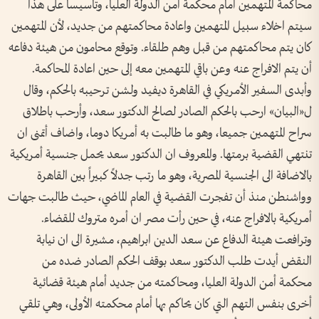
محاكمة المتهمين أمام محكمة أمن الدولة العليا، وتأسيساً على هذا
سيتم اخلاء سبيل المتهمين واعادة محاكمتهم من جديد، لأن المتهمين
كان يتم محاكمتهم من قبل وهم طلقاء. وتوقع محامون من هيئة دفاعه
أن يتم الافراج عنه وعن باقي المتهمين معه إلى حين اعادة المحاكمة.
وأبدى السفير الأمريكي في القاهرة ديفيد ولشن ترحيبه بالحكم، وقال
ل«البيان» ارحب بالحكم الصادر لصالح الدكتور سعد، وأرحب باطلاق
سراح المتهمين جميعا، وهو ما طالبت به أمريكا دوما، واضاف أتمنى ان
تنتهي القضية برمتها. والمعروف ان الدكتور سعد يحمل جنسية أمريكية
بالاضافة الى الجنسية المصرية، وهو ما رتب جدلاً كبيراً بين القاهرة
وواشنطن منذ أن تفجرت القضية في العام الماضي، حيث طالبت جهات
أمريكية بالافراج عنه، في حين رأت مصر ان أمره متروك للقضاء.
وترافعت هيئة الدفاع عن سعد الدين ابراهيم، مشيرة الى ان نيابة
النقض أيدت طلب الدكتور سعد بوقف الحكم الصادر ضده من
محكمة أمن الدولة العليا، ومحاكمته من جديد أمام هيئة قضائية
أخرى بنفس التهم التي كان يحاكم بها أمام محكمته الأولى، وهي تلقي