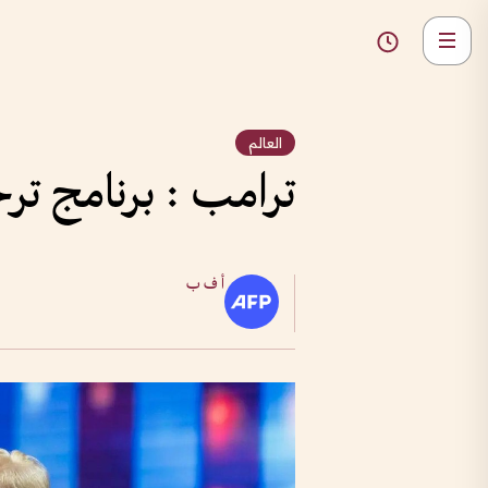
العالم
ترامب : برنامج ت
أ ف ب