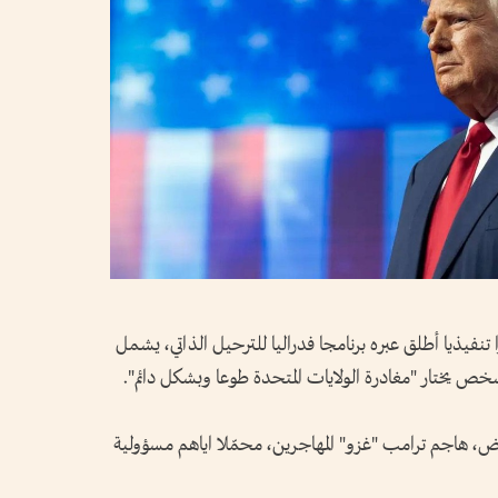
 تنفيذيا أطلق عبره برنامجا فدراليا للترحيل الذاتي، يشمل
شخص يختار "مغادرة الولايات المتحدة طوعا وبشكل دائم".
أبيض، هاجم ترامب "غزو" المهاجرين، محمّلا اياهم مسؤولية