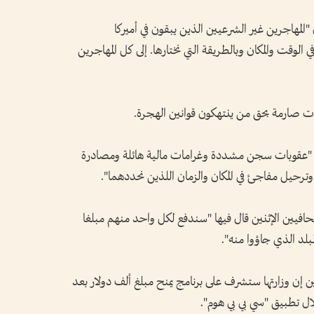
مهاجرين غير الشرعيين الذين يبقون في أميركا
وقت والمكان وبالطريقة التي نختارها. إلى كل المهاجرين
ات صارمة بحق من ينتهكون قوانين الهجرة.
ه "عقوبات سجن مشددة وغرامات مالية هائلة ومصادرة
حيل مفاجئ في المكان والزمان اللذين نحددهما".
حافيين الإثنين قال فيها "سندفع لكل واحد منهم مبلغا
بلد الذي جاؤوا منه".
ين إن وزارتها ستشرف على برنامج يمنح مبلغ ألف دولار بعد
ل تطبيق "سي بي بي هوم".