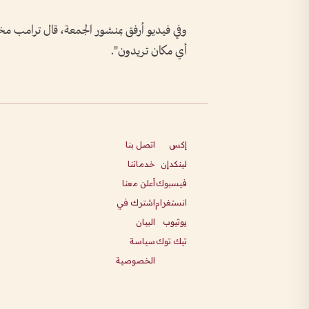
وفي فيديو أرفق بمنشور الجمعة، قال ترامب مخا
أي مكان تريدون".
إكس
اتصل بنا
لينكدإن
خدماتنا
فيسبوك
أعلن معنا
انستغرام
اشترك في
يوتيوب
البيان
تيك توك
سياسة
الخصوصية