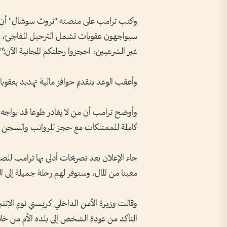
وكتب ترامب على منصته "تروث سوشال" أن "ال
سيواجهون عقوبات تشمل الترحيل المفاجئ، في ال
غير الشرعيين: احجزوا رحلتكم المجانية الآن!"
وأعقب الوعد بتقديم حوافز مالية تهديد بعقوب
وأوضح ترامب أن من لا يغادر طوعا قد يواج
كاملة للممتلكات مع حجز للرواتب والسجن وتر
جاء الإعلان بعد تصريحات أدلى بها ترامب للص
معينا من المال، وسنوفر لهم رحلة جميلة إلى ال
وقالت وزيرة الأمن الداخلي كريستي نويم الإثن
التأكد من عودة الشخص إلى بلده الأم من خلا