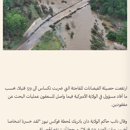
ارتفعت حصيلة الفيضانات المفاجئة التي ضربت تكساس الى 59 قتيلا، بحسب
ما أفاد مسؤول في الولاية الأميركية فيما واصل المسعفون عمليات البحث عن
مفقودين.
وقال نائب حاكم الولاية دان باتريك لمحطة فوكس نيوز "لقد خسرنا اشخاصا
آخرين وبات العدد 59 قتيلا"، مرجحا أن ترتفع الحصيلة.