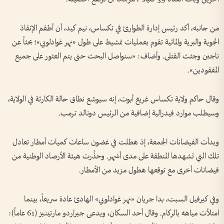
من جانبه، أكد رئيس إدارة الطوارئ في تكساس، نيم كيد، أن أطقم الإنقاذ
الجوية والبرية والمائية تقوم بعمليات تمشيط على طول «نهر غوادلوبي»؛ بحثاً عن
ناجين وجثث القتلى. وأضاف: «سنواصل البحث حتى يتم العثور على جميع
المفقودين».
وقال حاكم ولاية تكساس غريغ أبوت، إنه سيوسِّع نطاق حالة الكارثة في الولاية،
وسيطلب موارد فيدرالية إضافية من الرئيس دونالد ترمب.
وبدأت الفيضانات الجمعة، إذ هطلت في غضون ساعات كميات أمطار تعادل
تلك التي تشهدها المنطقة على مدى أشهر. وحذَّرت هيئة الأرصاد الوطنية من
فيضانات أخرى مع توقعها هطول مزيد من الأمطار.
وفي كيرفيل السبت، بدا جريان «نهر غوادلوبي» الهادئ عادة سريعاً، بينما
امتلأت مياهه بالركام. وقال أحد السكان، ويدعى جيراردو مارتينيز (61 عاماً):