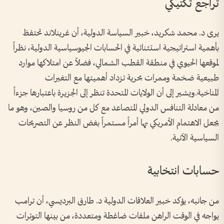
تراجع تكتيكي
يرى د. محمد شكريد، خبير السياسة الدولية، أن غرينلاند تحتفظ
بأهمية استراتيجية استثنائية في الحسابات الجيوسياسية الدولية، نظراً
لموقعها الحيوي في منطقة القطب الشمالي، فضلاً عن امتلاكها موارد
طبيعية ضخمة وممرات بحرية تزداد أهميتها مع التغيرات
المناخية.ويشير إلى أن الولايات المتحدة تنظر إلى الجزيرة باعتبارها جزءاً
من معادلة التنافس الدولي المتصاعد مع كل من روسيا والصين، وهو ما
يجعل الاهتمام الأمريكي بها أمراً مستمراً بغض النظر عن التصريحات
السياسية الآنية.
حسابات انتخابية
من جانبه، يؤكد خبير العلاقات الدولية د. طارق البرديسي، أن ترامب
يواجه في الوقت الراهن ملفات ضاغطة ومتعددة، من بينها التوترات