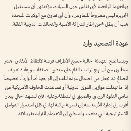
بمواقفهما الرافضة لأي نقاش حول السيادة، مؤكدتين أن مستقبل
الجزيرة ليس مطروحاً للتفاوض، وأن أي تعاون مع الولايات المتحدة
يجب أن يظل ضمن إطار الشراكة الأمنية والتحالفات الدولية القائمة.
عودة التصعيد وارد
وبينما تمنح التهدئة الحالية جميع الأطراف فرصة لالتقاط الأنفاس، يحذر
محللون من أن نهج ترامب القائم على منطق الصفقات وإعادة تعريف
المصالح قد يجعل من احتمال عودة الملف إلى الواجهة أمراً وارداً، خصوصاً
إذا ما تبدلت موازين القوى الدولية أو تصاعدت المخاوف الأمريكية من
تنامي النفوذ الروسي والصيني في المنطقة.وعليه، فإن المشهد الحالي يبدو
أقرب إلى إدارة للأزمة منه إلى تسوية نهائية لها، في ظل استمرار العوامل
الاستراتيجية التي دفعت واشنطن إلى الاهتمام المتزايد بغرينلاند