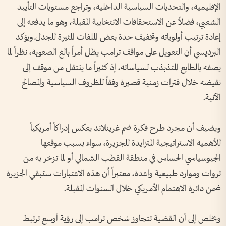
الإقليمية، والتحديات السياسية الداخلية، وتراجع مستويات التأييد
الشعبي، فضلاً عن الاستحقاقات الانتخابية المقبلة، وهو ما يدفعه إلى
إعادة ترتيب أولوياته وتخفيف حدة بعض الملفات المثيرة للجدل.ويؤكد
البرديسي أن التعويل على مواقف ترامب يظل أمراً بالغ الصعوبة، نظراً لما
يصفه بالطابع المتذبذب لسياساته، إذ كثيراً ما ينتقل من موقف إلى
نقيضه خلال فترات زمنية قصيرة وفقاً للظروف السياسية والمصالح
الآنية.
ويضيف أن مجرد طرح فكرة ضم غرينلاند يعكس إدراكاً أمريكياً
للأهمية الاستراتيجية المتزايدة للجزيرة، سواء بسبب موقعها
الجيوسياسي الحساس في منطقة القطب الشمالي أو لما تزخر به من
ثروات وموارد طبيعية واعدة، معتبراً أن هذه الاعتبارات ستبقي الجزيرة
ضمن دائرة الاهتمام الأمريكي خلال السنوات المقبلة.
ويخلص إلى أن القضية تتجاوز شخص ترامب إلى رؤية أوسع ترتبط