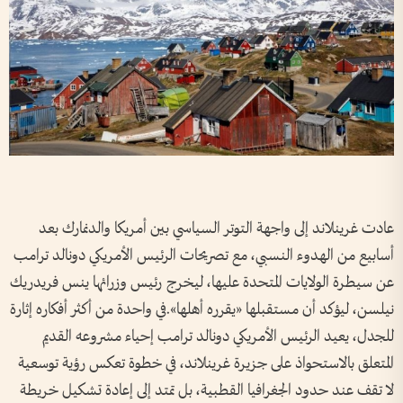
عادت غرينلاند إلى واجهة التوتر السياسي بين أمريكا والدنمارك بعد
أسابيع من الهدوء النسبي، مع تصريحات الرئيس الأمريكي دونالد ترامب
عن سيطرة الولايات المتحدة عليها، ليخرج رئيس وزرائها ينس فريدريك
نيلسن، ليؤكد أن مستقبلها «يقرره أهلها».في واحدة من أكثر أفكاره إثارة
للجدل، يعيد الرئيس الأمريكي دونالد ترامب إحياء مشروعه القديم
المتعلق بالاستحواذ على جزيرة غرينلاند، في خطوة تعكس رؤية توسعية
لا تقف عند حدود الجغرافيا القطبية، بل تمتد إلى إعادة تشكيل خريطة