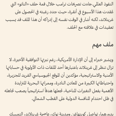
النفوذ العالمي.جاءت تصريحات ترامب خلال قمة حلف «الناتو» التي
عُقدت هذا الأسبوع في أنقرة، حيث جدد رغبته في الحصول على
غرينلاند، لكنه أشار في الوقت نفسه إلى إدراكه أن هذا الملف قد يسبب
تعقيدات في علاقته مع الحلف.
ملف مهم
ويشير خبراء إلى أن الإدارة الأمريكية، رغم نبرتها التوافقية الأخيرة، لا
تزال تنظر إلى غرينلاند باعتبارها أحد الملفات ذات الأولوية في حساباتها
الأمنية والاستراتيجية، مؤكدين أن الموقع الجيوسياسي الفريد للجزيرة،
واحتياطاتها الكبيرة من المعادن النادرة، وممراتها البحرية المتزايدة
الأهمية بفعل التغيرات المناخية، تجعلها هدفاً استراتيجياً يصعب تجاهله
في ظل احتدام المنافسة الدولية على القطب الشمالي.
بدورهما، تواصل كوبنهاغن ومدينة نوك، عاصمة غرينلاند، التمسك