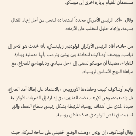
مستعدان للقيام بزيارة أخرى إلى موسكو.
وقال: «أكد الرئيس الأمريكي مجدداً استعداده للعمل من أجل إنهاء القتال
بسرعة، وإيجاد حلول للتغلب على الأزمة».
من جانبه، أفاد الرئيس الأوكراني فولوديمير زيلينسكي، بأنه تحدث هو الآخر إلى
ترامب. ووصف أوشاكوف المحادثة بين بوتين وترامب بأنها «عملية وبناءة
للغاية»، مضيفاً أن موسكو تسعى إلى «حل سياسي ودبلوماسي للصراع، مع
مراعاة النهج الأساسي لروسيا».
واتهم أوشاكوف كييف وحلفاءها الأوروبيين «بالاعتماد على إطالة أمد الصراع،
بل وتصعيده، وعلى الإرهاب ضد المدنيين»، في إشارة إلى الضربات الأوكرانية
بعيدة المدى على أهداف روسية، المرتبطة بشكل رئيسي بقطاع النفط، والتي
تسببت في نقص الوقود في عدة مناطق روسية.
وقال أوشاكوف: إن بوتين «وصف الوضع الحقيقي على ساحة المعركة، حيث