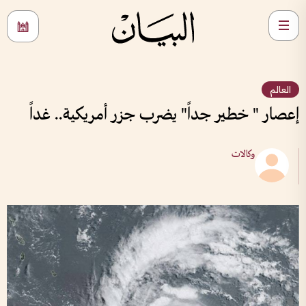
العالم
إعصار " خطير جداً" يضرب جزر أمريكية.. غداً
وكالات