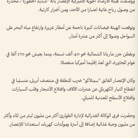
ووصفت هيئة الأرصاد الجوية الأميركية الإعصار بأنه "شديد الخطورة"، محذرة
من وصول رياح عاتية اعتبارا من الأحد، ومن أضرار كارثية.
وتوقعت الهيئة فيضانات كبيرة ناجمة عن أمطار غزيرة وارتفاع مياه البحر على
السواحل وصولا إلى أكثر من عشرة أمتار.
ويقطن جزر ماريانا الشمالية نحو 40 ألف نسمة، بينما يعيش نحو 170 ألفا في
غوام المجاورة، التي تُعدّ إقليما أميركيا منفصلا.
وكان الإعصار الفائق "سينلاكو" ضرب المنطقة في منتصف أبريل، متسبّبا في
انقطاع التيار الكهربائي عن عشرات الآلاف واقتلاع الأشجار وقلب السيارات
واقتلاع الأسطح المعدنية للمباني.
وحضّرت فرق الوكالة الفدرالية لإدارة الطوارئ أكثر من مليون ليتر من الماء وأكثر
من مليون وجبة غذائية إضافة إلى أسرّة ومولّدات كهرباء، استعدادا للإعصار.