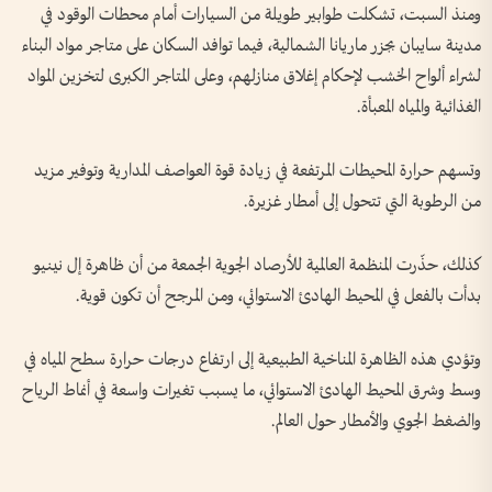
ومنذ السبت، تشكلت طوابير طويلة من السيارات أمام محطات الوقود في
مدينة سايبان بجزر ماريانا الشمالية، فيما توافد السكان على متاجر مواد البناء
لشراء ألواح الخشب لإحكام إغلاق منازلهم، وعلى المتاجر الكبرى لتخزين المواد
الغذائية والمياه المعبأة.
وتسهم حرارة المحيطات المرتفعة في زيادة قوة العواصف المدارية وتوفير مزيد
من الرطوبة التي تتحول إلى أمطار غزيرة.
كذلك، حذّرت المنظمة العالمية للأرصاد الجوية الجمعة من أن ظاهرة إل نينيو
بدأت بالفعل في المحيط الهادئ الاستوائي، ومن المرجح أن تكون قوية.
وتؤدي هذه الظاهرة المناخية الطبيعية إلى ارتفاع درجات حرارة سطح المياه في
وسط وشرق المحيط الهادئ الاستوائي، ما يسبب تغيرات واسعة في أنماط الرياح
والضغط الجوي والأمطار حول العالم.