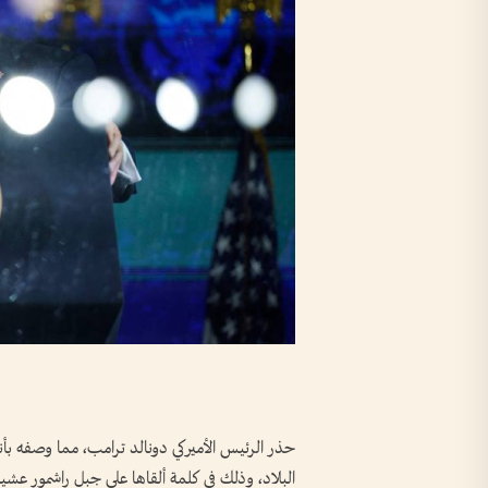
حذر الرئيس الأميركي دونالد ترامب، مما وصفه بأن
البلاد، وذلك في كلمة ألقاها على جبل راشمور عشية الذكرى الـ250 لاستقلال ال