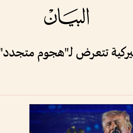
ميركية تتعرض لـ"هجوم متجدد"