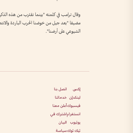
وقال ترامب في كلمته "بينما نقترب من هذه الذكر
مضيفا "بعد جيل من خوضنا الحرب الباردة والانتص
الشيوعي على أرضنا".
إكس
اتصل بنا
لينكدإن
خدماتنا
فيسبوك
أعلن معنا
انستغرام
اشترك في
يوتيوب
البيان
تيك توك
سياسة