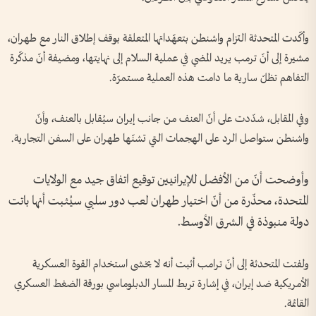
وأكّدت المتحدثة التزام واشنطن بتعهّداتها المتعلقة بوقف إطلاق النار مع طهران،
مشيرة إلى أنّ ترمب يريد المضي في عملية السلام إلى نهايتها، ومضيفة أنّ مذكّرة
التفاهم تظلّ سارية ما دامت هذه العملية مستمرّة.
وفي المقابل، شدّدت على أنّ العنف من جانب إيران سيُقابل بالعنف، وأنّ
واشنطن ستواصل الرد على الهجمات التي تشنّها طهران على السفن التجارية.
وأوضحت أنّ من الأفضل للإيرانيين توقيع اتفاق جيد مع الولايات
المتحدة، محذّرة من أنّ اختيار طهران لعب دور سلبي سيُثبت أنها باتت
دولة منبوذة في الشرق الأوسط.
ولفتت المتحدثة إلى أنّ ترامب أثبت أنه لا يخشى استخدام القوة العسكرية
الأمريكية ضد إيران، في إشارة تربط المسار الدبلوماسي بورقة الضغط العسكري
القائمة.