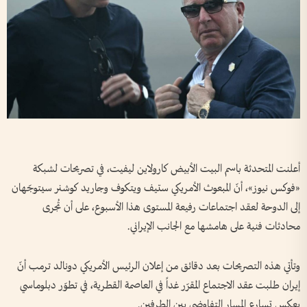
أعلنت المتحدثة باسم البيت الأبيض كارولاين ليفيت، في تصريحات لشبكة
«فوكس نيوز»، أنّ المبعوث الأمريكي ستيف ويتكوف وجاريد كوشنر سيتوجّهان
إلى الدوحة لعقد اجتماعات رفيعة المستوى هذا الأسبوع، على أن تُجرى
محادثات فنية على هامشها مع الجانب الإيراني.
وتأتي هذه التصريحات بعد دقائق من إعلان الرئيس الأمريكي دونالد ترمب أنّ
إيران طلبت عقد الاجتماع المقرّر غداً في العاصمة القطرية، في تطوّر دبلوماسي
يعكس تسارع المسار التفاوضي بين الطرفين.