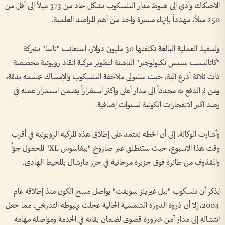
الاحتكاك وأدى إلى هبوط مدار التلسكوب بشكل حاد من 373 ميلاً إلى أقل من
250 ميلاً، مهدداً بإنهاء مسيرة واحد من أهم المراصد العلمية.
ولتنفيذ العملية البالغة تكلفتها 30 مليون دولار، استعانت "ناسا" بشركة
"كاتاليست سبيس تكنولوجيز" الناشئة لتطوير مركبة إنقاذ روبوتية مخصصة
ذات ثلاثة أذرع آلية، حيث ستتولى ملاحقة التلسكوب والإمساك بجسمه بدقة،
ومن ثم الدفع به مجدداً إلى مدار أعلى وأكثر استقراراً يضمن استمرار عمله في
رصد أكبر الانفجارات الكونية لسنوات إضافية.
وأشارت الوكالة، إلى أن الخطة تعتمد على إطلاق هذه المركبة الروبوتية في أقرب
وقت هذا الأسبوع، حيث ستنطلق عبر صاروخ "بيغاسوس XL" المحمول جوّاً
والمقذوف من طائرة فوق جزيرة مرجانية في جزر مارشال بالمحيط الهادئ.
يُذكر أن تلسكوب "نيل غيريلز سويفت" يواصل مسح الكون منذ إطلاقه عام
2004، إلا أن ذروة الدورة الشمسية الحالية عجلت بهبوطه التدريجي، مما جعل
انتشاله إلى مدار آمن ضرورة قصوى لضمان بقائه في الخدمة ومواصلة مهامه