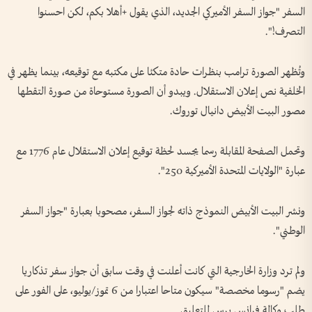
السفر "جواز السفر الأميركي الجديد، الذي يقول +أهلا بكم، لكن احسنوا
التصرف!".
وتُظهر الصورة ترامب بنظرات حادة متكئا على مكتبه مع توقيعه، بينما يظهر في
الخلفية نص إعلان الاستقلال. ويبدو أن الصورة مستوحاة من صورة التقطها
مصور البيت الأبيض دانيال توروك.
وتحمل الصفحة المقابلة رسما يجسد لحظة توقيع إعلان الاستقلال عام 1776 مع
عبارة "الولايات المتحدة الأميركية 250".
ونشر البيت الأبيض النموذج ذاته لجواز السفر، مصحوبا بعبارة "جواز السفر
الوطني".
ولم ترد وزارة الخارجية التي كانت أعلنت في وقت سابق أن جواز سفر تذكاريا
يضم "رسوما مخصصة" سيكون متاحا اعتبارا من 6 تموز/يوليو، على الفور على
طلب وكالة فرانس برس للتعليق.