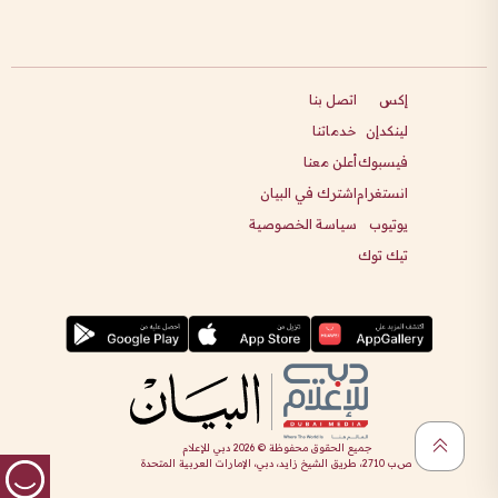
إكس
اتصل بنا
لينكدإن
خدماتنا
فيسبوك
أعلن معنا
انستغرام
اشترك في البيان
يوتيوب
سياسة الخصوصية
تيك توك
جميع الحقوق محفوظة ©
2026
دبي للإعلام
ص.ب 2710، طريق الشيخ زايد، دبي، الإمارات العربية المتحدة