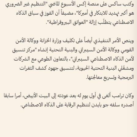
وكتب ساكس على منصة إكس الأسبوع الماضي "التنظيم غير الضروري
هو أكبر تهديد للابتكار في أميركا"، مضيفاً أن الفوز في سباق الذكاء
الاصطناعي يتطلّب إزالة "العوائق البيروقراطية".
وينص الأمر التنفيذي أيضاً على تكليف وزارة الخزانة ووكالة الأمن
القومي ووكالة الأمن السيبراني والبنية التحتية إنشاء "مركز تنسيق
لأمن الذكاء الاصطناعي السيبراني"، بالتعاون الطوعي مع الشركات
ومشغّلي البنية التحتية الحيوية، لتنسيق جهود كشف الثغرات
البرمجية وتسريع معالجتها.
وكان ترامب ألغى في أول يوم له بعد عودته إلى البيت الأبيض، أمرا سابقا
أصدره سلفه جو بايدن لتنظيم الرقابة على الذكاء الاصطناعي.