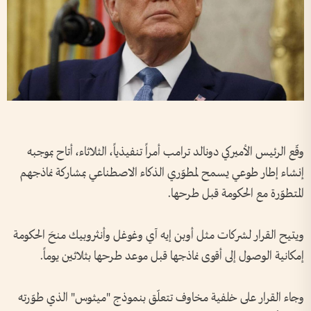
وقّع الرئيس الأميركي دونالد ترامب أمراً تنفيذياً، الثلاثاء، أتاح بموجبه
إنشاء إطار طوعي يسمح لمطوّري الذكاء الاصطناعي بمشاركة نماذجهم
المتطوّرة مع الحكومة قبل طرحها.
ويتيح القرار لشركات مثل أوبن إيه آي وغوغل وأنثروبيك منحَ الحكومة
إمكانية الوصول إلى أقوى نماذجها قبل موعد طرحها بثلاثين يوماً.
وجاء القرار على خلفية مخاوف تتعلّق بنموذج "ميثوس" الذي طوّرته