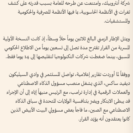
شركة أنثروبيك، وامتنعت عن طرحه للعامة بسبب قدرته على كشف
ثغرات في الأنظمة الحاسوبية، بما فيها الأنظمة المصرفية والحكومية
والمستشفيات.
ويمثل الإطار الزمني البالغ ثلاثين يوماً حلاً وسطاً، إذ كانت النسخة الأولية
المسربة من القرار تقترح مدة تصل إلى تسعين يوماً من الاطلاع الحكومي
المسبق، بينما ضغطت شركات التكنولوجيا لتقليصها إلى 14 يوما فقط.
ووفقاً لما أوردت تقارير إعلامية، تواصل المستثمر في وادي السيليكون
ديفيد ساكس، الذي يشغل منصب مسؤول الذكاء الاصطناعي
والعملات الرقمية في إدارة ترامب، مع الرئيس منبهاً إيّاه إلى أن الإجراء
قد يبطئ الابتكار ويضرّ بتنافسية الولايات المتحدة في سباق الذكاء
الاصطناعي مع الصين، ما فاجأ بعض مسؤولي البيت الأبيض الذين
كانوا يعتقدون أنه يؤيّد القرار.