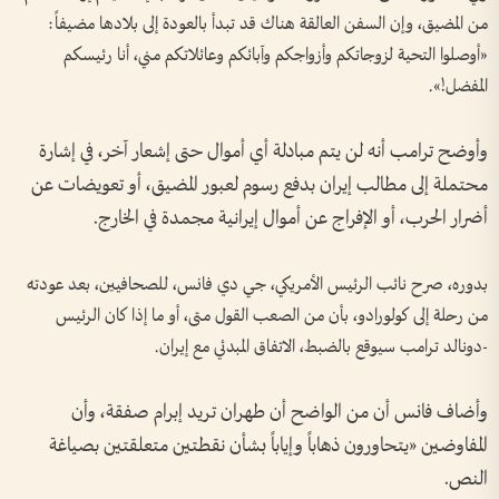
من المضيق، وإن السفن العالقة ​هناك قد تبدأ بالعودة إلى ⁠بلادها مضيفاً:
«أوصلوا التحية لزوجاتكم وأزواجكم ⁠وآبائكم وعائلاتكم مني، أنا رئيسكم
المفضل!».
وأوضح ترامب أنه لن يتم مبادلة أي أموال حتى إشعار آخر، في إشارة
محتملة إلى مطالب إيران بدفع رسوم لعبور المضيق، أو تعويضات عن
أضرار الحرب، أو الإفراج عن أموال إيرانية مجمدة في الخارج.
بدوره، صرح نائب الرئيس الأمريكي، جي دي فانس، للصحافيين، بعد عودته
من رحلة إلى كولورادو، بأن من الصعب القول متى، أو ما إذا كان الرئيس
-دونالد ترامب سيوقع بالضبط، الاتفاق المبدئي مع إيران.
وأضاف فانس أن من الواضح أن طهران تريد إبرام صفقة، وأن
المفاوضين «يتحاورون ذهاباً وإياباً بشأن نقطتين متعلقتين بصياغة
النص.