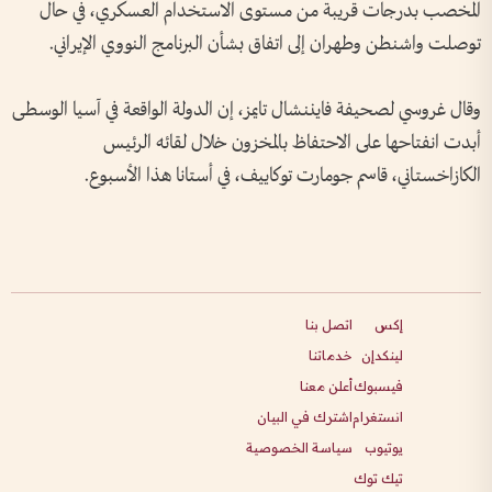
المخصب بدرجات قريبة من مستوى الاستخدام العسكري، في حال
توصلت واشنطن وطهران إلى اتفاق بشأن البرنامج النووي الإيراني.
وقال غروسي لصحيفة فايننشال تايمز، إن الدولة الواقعة في آسيا الوسطى
أبدت انفتاحها على الاحتفاظ بالمخزون خلال لقائه الرئيس
الكازاخستاني، قاسم جومارت توكاييف، في أستانا هذا الأسبوع.
إكس
اتصل بنا
لينكدإن
خدماتنا
فيسبوك
أعلن معنا
انستغرام
اشترك في البيان
يوتيوب
سياسة الخصوصية
تيك توك