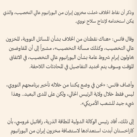
وذكر أن نقاط الخلاف شملت مخزون إيران من اليورانيوم عالي التخصيب، والذي
يمكن استخدامه لإنتاج سلاح نووي.
وقال فانس: «هناك نقطتان من الخلاف بشأن المسائل النووية، المخزون
عالي التخصيب، وكذلك مسألة التخصيب»، مشيراً إلى أن المفاوضين
يحاولون إبرام شروط عامة بشأن اليورانيوم عالي التخصيب، في الاتفاق
المؤقت وسوف يتم تحديد التفاصيل في المحادثات اللاحقة.
وأضاف فانس: «نحن في وضع يمكننا من خلاله تأخير برنامجهم النووي،
ليس فقط خلال ولاية الرئيس الحالي، ولكن على المدى البعيد.. وهذا
شيء جيد للشعب الأمريكي».
إلى ذلك، أفاد رئيس الوكالة الدولية للطاقة الذرية، رافائيل غروسي، بأن
كازاخستان أبدت استعدادها لاستضافة مخزون إيران من اليورانيوم