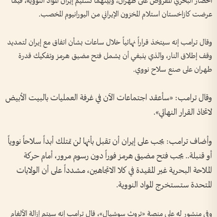
الحصار البحري المفروض على طهران، وبينهما تسليم إيران المواد النووية، فيما
عرضت كازاخستان استلام المخزون الإيراني من اليورانيوم المخصب.
وقال ترامب إنه سيتخذ قراراً نهائياً خلال ساعات بشأن اتفاق مع إيران لتمديد
وقف إطلاق النار، والذي ينبغي أن يشمل فتح مضيق هرمز وتفكيك قدرة
طهران على صنع سلاح نووي.
وقال ترامب: «سأعقد اجتماعات الآن في غرفة العمليات بالبيت الأبيض
لاتخاذ القرار النهائي».
وأضاف ترامب: يجب على إيران أن تقبل بأنها لن تمتلك أبداً سلاحاً نووياً
أو قنبلة.. يجب فتح مضيق هرمز فوراً دون رسوم مرور، أمام حركة
الملاحة البحرية غير المقيدة في كلا الاتجاهين، مشدداً على أن الولايات
المتحدة ستستخرج المواد ‌النووية.
وفي منشور له على منصة «تروث سوشيال»، قال ترامب إنه سيتم إزالة الألغام