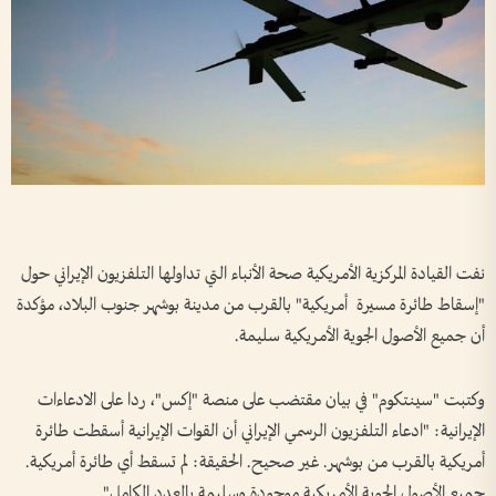
نفت القيادة المركزية الأمريكية صحة الأنباء التي تداولها التلفزيون الإيراني حول
"إسقاط طائرة مسيرة أمريكية" بالقرب من مدينة بوشهر جنوب البلاد، مؤكدة
أن جميع الأصول الجوية الأمريكية سليمة.
وكتبت "سينتكوم" في بيان مقتضب على منصة "إكس"، ردا على الادعاءات
الإيرانية: "ادعاء التلفزيون الرسمي الإيراني أن القوات الإيرانية أسقطت طائرة
أمريكية بالقرب من بوشهر. غير صحيح. الحقيقة: لم تسقط أي طائرة أمريكية.
جميع الأصول الجوية الأمريكية موجودة وسليمة بالعدد الكامل".