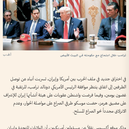
أ.ف.ب
ترامب خلال اجتماع مع حكومته في البيت الأبيض
في اختراق جديد في ملف الحرب بين أمريكا وإيران، تسربت أنباء عن توصل
الطرفين إلى اتفاق ينتظر موافقة الرئيس الأمريكي دونالد ترامب، المرتقبة في
غضون يومين، وفيما فرضت واشنطن عقوبات على هيئة أنشأتها إيران للإشراف
على مضيق هرمز، حضت موسكو طرفي الصراع على مواصلة ‌الحوار، وعدم
الانزلاق ‌مجدداً نحو الصراع ‌المسلح.
وذكر ​موقع أكسيوس نقلاً عن ⁠مسؤولين أمريكيين، أن الولايات ‌المتحدة وإيران