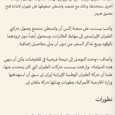
أخرى ستتخذها، وذلك مع تصعيد واشنطن ضغوطها على طهران لاعادة فتح
مضيق هرمز.
وكتب بيسنت على منصة إكس أن واشنطن ستمنع وصول شركتي
الطيران الإيرانيتين إلى مهابط الطائرات، وستحول أيضاً دون تزودهما
بالوقود وبيع تذاكر السفر، من دون أن يدلي بتفاصيل إضافية.
وأضاف: «وحده التوصل إلى نتيجة مُرضية في المفاوضات يمكن أن ينهي
هذه الدوامة». ولم يحدد بيسنت شركات الطيران التي كان يتحدث عنها،
علما أن شركة الطيران الوطنية الإيرانية إيران إير سبق أن استهدفتها
وزارة الخارجية الأميركية، بعقوبات ومثلها شركة ماهان إير.
تطورات