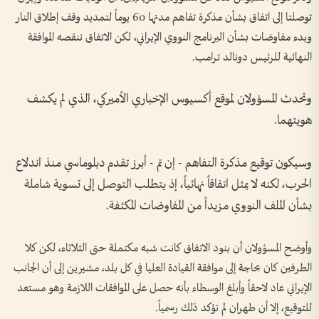
‌توصلتا إلى اتفاق بشأن ‌مذكرة ‌تفاهم ‌مدتها 60 ​يوماً ‌لتمديد وقف ​إطلاق ⁠النار ​
وبدء مفاوضات ⁠بشأن البرنامج ⁠النووي ⁠الإيراني، لكن الاتفاق تنقصه الموافقة
النهائية للرئيس ‌دونالد ترامب.
وتحدث المسؤولان لموقع أكسيوس الإخباري الأميركي، الذي لم يكشف
هويتهما.
وسيكون توقيع مذكرة التفاهم - إن تم - أبرز تقدم دبلوماسي منذ اندلاع
الحرب، لكنه لا يمثل اتفاقاً نهائياً، إذ يتطلب التوصل إلى تسوية شاملة
بشأن الملف النووي مزيداً من المفاوضات المكثفة.
وأوضح المسؤولان أن بنود الاتفاق كانت شبه مكتملة حتى الثلاثاء، لكن كلا
الطرفين كان بحاجة إلى موافقة القيادة العليا في كل بلد، مشيرين إلى أن الجانب
الإيراني عاد لاحقاً وأبلغ الوسطاء بأنه حصل على الموافقات اللازمة وهو مستعد
للتوقيع، إلا أن طهران لم تؤكد ذلك رسمياً.