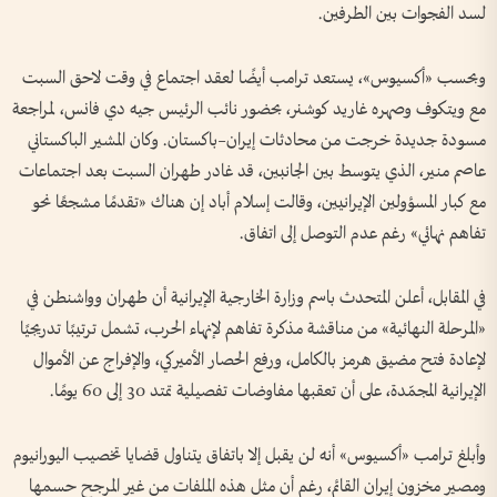
لسد الفجوات بين الطرفين.
وبحسب «أكسيوس»، يستعد ترامب أيضًا لعقد اجتماع في وقت لاحق السبت
مع ويتكوف وصهره غاريد كوشنر، بحضور نائب الرئيس جيه دي فانس، لمراجعة
مسودة جديدة خرجت من محادثات إيران–باكستان. وكان المشير الباكستاني
عاصم منير، الذي يتوسط بين الجانبين، قد غادر طهران السبت بعد اجتماعات
مع كبار المسؤولين الإيرانيين، وقالت إسلام أباد إن هناك «تقدمًا مشجعًا نحو
تفاهم نهائي» رغم عدم التوصل إلى اتفاق.
في المقابل، أعلن المتحدث باسم وزارة الخارجية الإيرانية أن طهران وواشنطن في
«المرحلة النهائية» من مناقشة مذكرة تفاهم لإنهاء الحرب، تشمل ترتيبًا تدريجيًا
لإعادة فتح مضيق هرمز بالكامل، ورفع الحصار الأميركي، والإفراج عن الأموال
الإيرانية المجمّدة، على أن تعقبها مفاوضات تفصيلية تمتد 30 إلى 60 يومًا.
وأبلغ ترامب «أكسيوس» أنه لن يقبل إلا باتفاق يتناول قضايا تخصيب اليورانيوم
ومصير مخزون إيران القائم، رغم أن مثل هذه الملفات من غير المرجح حسمها