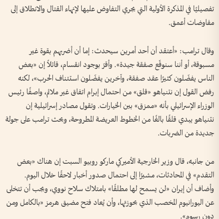
تفصيليًا في المذكرة الأولية التي يجري التفاوض عليها لإنهاء القتال والانطلاق إلى
مفاوضات أعمق.
وقال ترامب: «أعتقد أن أحد أمرين سيحدث: إما أن أضربهم بقوة غير
مسبوقة، أو أننا سنوقّع صفقة جيدة». وأقرّ بوجود انقسام، قائلاً إن «بعض
الناس يفضّلون كثيرًا عقد صفقة، وآخرين يفضّلون استئناف الحرب»، لكنه
رفض القول إن نتنياهو «قلق» من احتمال إبرام اتفاق غير ملائم، واصفًا رئيس
الوزراء الإسرائيلي بأنه «ممزق» بين الخيارات. وتقول مصادر إسرائيلية إن
نتنياهو يبدي قلقًا بالغًا من الخطوط العريضة المطروحة، ويحث ترامب على جولة
جديدة من الضربات.
من جانبه، قال وزير الخارجية الأميركي ماركو روبيو السبت إن هناك «بعض
التقدم» في المحادثات، مشيرًا إلى احتمال صدور أخبار لاحقًا خلال اليوم.
وأضاف أن إيران «لن يسمح لها مطلقًا» بامتلاك سلاح نووي، ويجب أن تتخلى
عن اليورانيوم المخصب الذي بحوزتها، وأن يُعاد فتح مضيق هرمز «بالكامل ومن
دون رسوم».