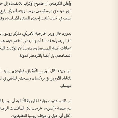
وأعلن الكرملين أن طموح أوكرانيا للانضمام إلى ح
التي جرت في موسكو بين روسيا ووفد أمريكي رفيع
كييف في الحلف كانت إحدى المسائل الأساسية، و
بدوره، قال وزير الخارجية الأمريكي، ماركو روبيو، إن
القيام به، وأعتقد أننا أحرزنا بعض التقدم فيه، هو
ضمانات أمنية للمستقبل»، مضيفاً أن الولايات الم
اقتصادهم، بل أيضاً بالازدهار كدولة.
من جهته، قال الرئيس الأوكراني، فولوديمير زيلي
للاتحاد الأوروبي في بروكسل، وسيحضر ليلتقي في الول
موسكو.
إلى ذلك، اعتبرت وزارة الخارجية الألمانية أن روسيا 
عبر منصة «إكس»: «نرحب بكل المناقشات الرامية إل
الحالي أي تحول في موقف روسيا التفاوضي».