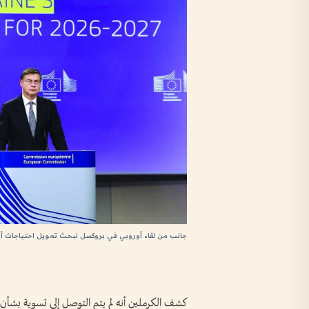
جانب من لقاء أوروبي في بروكسل لبحث تمويل احتياجات أوك
كشف الكرملين أنه لم يتم التوصل إلى تسوية بشأن ا