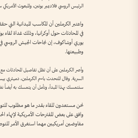
الرئيس الروسي فلاديمير بوتين، والمبعوث الأمريك
واعتبر الكرملين أن المكاسب الميدانية التي حقق
في المحادثات حول أوكرانيا، وذلك غداة لقاء ب
يوري أوشاكوف، إن نجاحات الجيش الروسي في ال
وطبيعتها.
وأصر الكرملين على أن تظل تفاصيل المحادثات مع ال
السرية. وقال المتحدث باسم الكرملين، دميتري بي
سنتمسك بهذا المبدأ، ونأمل أن يتمسك به أيضاً نظرا
نحن مستعدون للقاء بقدر ما هو مطلوب للت
وافق على بعض المقترحات الأمريكية لإنهاء الح
مفاوضين أمريكيين مهما استغرق الأمر للتوصل