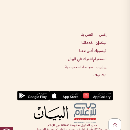
إكس
اتصل بنا
لينكدإن
خدماتنا
فيسبوك
أعلن معنا
انستغرام
اشترك في البيان
يوتيوب
سياسة الخصوصية
تيك توك
جميع الحقوق محفوظة ©
2026
دبي للإعلام
ص.ب 2710، طريق الشيخ زايد، دبي، الإمارات العربية المتحدة