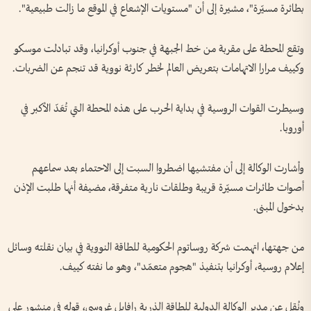
بطائرة مسيّرة"، مشيرة إلى أن "مستويات الإشعاع في الموقع ما زالت طبيعية".
وتقع المحطة على مقربة من خط الجبهة في جنوب أوكرانيا، وقد تبادلت موسكو
وكييف مرارا الاتهامات بتعريض العالم لخطر كارثة نووية قد تنجم عن الضربات.
وسيطرت القوات الروسية في بداية الحرب على هذه المحطة التي تُعَدّ الأكبر في
أوروبا.
وأشارت الوكالة إلى أن مفتشيها اضطروا السبت إلى الاحتماء بعد سماعهم
أصوات طائرات مسيّرة قريبة وطلقات نارية متفرقة، مضيفة أنها طلبت الإذن
بدخول المبنى.
من جهتها، اتهمت شركة روساتوم الحكومية للطاقة النووية في بيان نقلته وسائل
إعلام روسية، أوكرانيا بتنفيذ "هجوم متعمّد"، وهو ما نفته كييف.
ونُقل عن مدير الوكالة الدولية للطاقة الذرية رافايل غروسي، قوله في منشور على