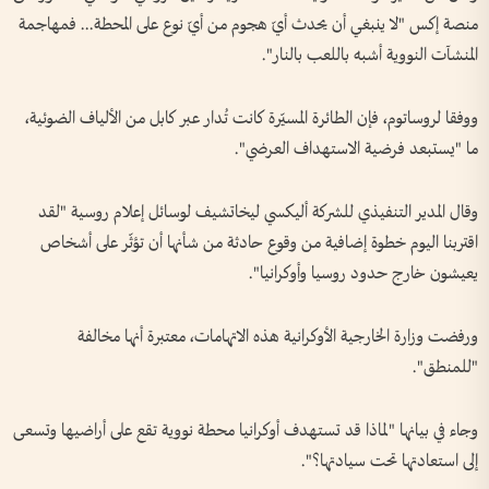
منصة إكس "لا ينبغي أن يحدث أيّ هجوم من أيّ نوع على المحطة... فمهاجمة
المنشآت النووية أشبه باللعب بالنار".
ووفقا لروساتوم، فإن الطائرة المسيّرة كانت تُدار عبر كابل من الألياف الضوئية،
ما "يستبعد فرضية الاستهداف العرضي".
وقال المدير التنفيذي للشركة أليكسي ليخاتشيف لوسائل إعلام روسية "لقد
اقتربنا اليوم خطوة إضافية من وقوع حادثة من شأنها أن تؤثّر على أشخاص
يعيشون خارج حدود روسيا وأوكرانيا".
ورفضت وزارة الخارجية الأوكرانية هذه الاتهامات، معتبرة أنها مخالفة
"للمنطق".
وجاء في بيانها "لماذا قد تستهدف أوكرانيا محطة نووية تقع على أراضيها وتسعى
إلى استعادتها تحت سيادتها؟".