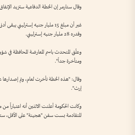
وقال ستارمر إن الخطة الدفاعية ستزيد الإنفاق العسكري إلى نسبة 4.2
غير أن مبلغ 15 مليار جنيه إسترلين
وقدره 28 مليار جنيه إسترليني.
وعلّق المتحدث باسم المعارضة المحافظة في ش
ومتأخرة جداً".
وقال: "هذه الخطة تأخرت لعام، وتم إصدارها ع
إرث".
وكانت الحكومة أعلنت الاثنين أنه اعتباراً من
المتقادمة بست سفن "هجينة" على الأقل، ست