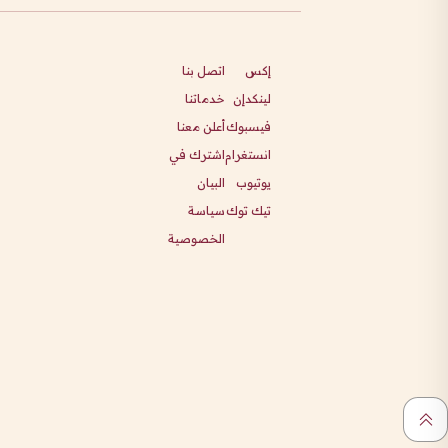
إكس
اتصل بنا
لينكدإن
خدماتنا
فيسبوك
أعلن معنا
انستغرام
اشترك في
يوتيوب
البيان
تيك توك
سياسة
الخصوصية