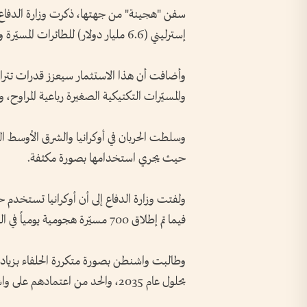
إسترليني (6.6 مليار دولار) للطائرات المسيّرة والأنظمة الذاتية القيادة على مدى السنوات الأربع المقبلة.
وأضافت أن هذا الاستثمار سيعزز قدرات تتراوح ب
والمسيّرات التكتيكية الصغيرة رباعية المراوح
وسلطت الحربان في أوكرانيا والشرق الأوسط الض
حيث يجري استخدامها بصورة مكثفة.
فيما تم إطلاق 700 مسيّرة هجومية يومياً في الشرق الأوسط في ذروة الحرب مع إيران.
بحلول عام 2035، والحد من اعتمادهم على واشنطن لضمان أمنهم.