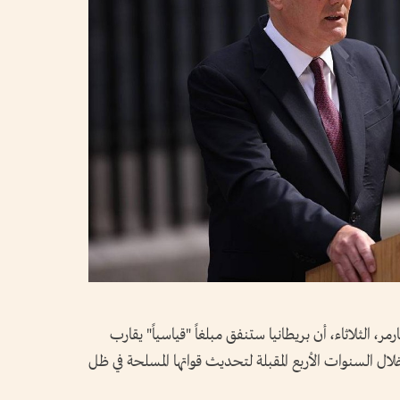
ر، الثلاثاء، أن بريطانيا ستنفق مبلغاً "قياسياً" يقارب
ليني (397 مليار دولار) خلال السنوات الأربع المقبلة لتحديث قواتها المسلحة في ظل