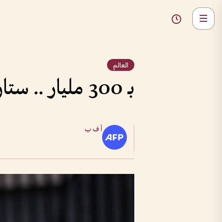
العالم
بـ 300 مليار .. ستارمر يواجه أزمته الأخيرة بـ"استثمار دفاعي"
أ ف ب