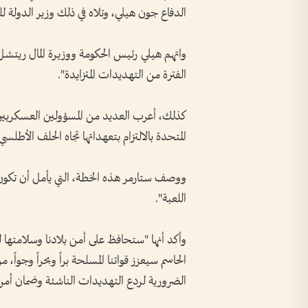
الدفاع جون هيلي، وتلاه في ذلك وزير الدولة لل
واتهم هيلي رئيس الحكومة ووزيرة المال ريتشل ر
الفترة من التهديدات المتزايدة".
كذلك، أعرب العديد من المسؤولين العسكري
المتحدة بالالتزام بتعهداتها تجاه الحلف الأطل
ووصف ستارمر هذه الخطة، التي يأمل أن تكون من
اللعبة".
وأكد أنها "ستحافظ على أمن بلادنا وسلامتها ل
الحاسم سيعزز قواتنا المسلحة براً وبحراً وجوا
الضرورية لردع التهديدات الناشئة وضمان أمن