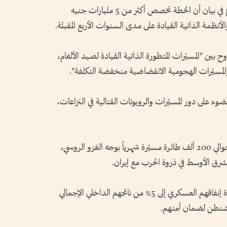
سفن "هجينة" من جهتها، ذكرت وزارة الدفاع في بيان أن الخطة تخصص أكثر من 5 مليارات جنيه
ين "المسيّرات المتطورة الذاتية القيادة لصيد الألغام،
، والمسيّرات الهجومية الانقضاضية منخفضة التكلفة".
وء على دور المسيّرات والروبوتات القتالية في النزاعات،
ولفتت وزارة الدفاع إلى أن أوكرانيا تستخدم حوالي 200 ألف طائرة مسيّرة شهرياً بوجه الغزو الروسي،
وطالبت واشنطن بصورة متكررة الحلفاء بزيادة إنفاقهم العسكري إلى 5% من ناتجهم الداخلي الإجمالي