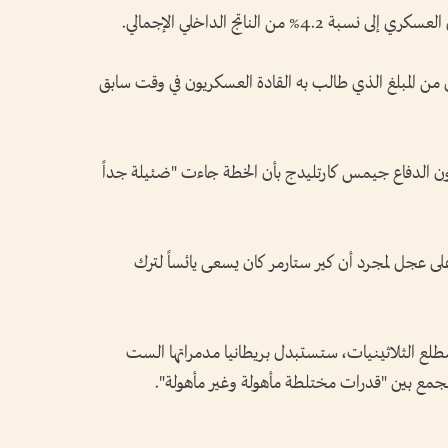
% من الناتج الداخلي الإجمالي.
ي يبقى أدنى من المبلغ الذي طالب به القادة العسكريون في وقت سابق
ؤون الدفاع جيمس كارتليدج بأن الخطة جاءت "ضئيلة جداً
لى عجل لمجرد أن كير ستارمر كان يسعى يائساً لترك
 مطلع الثلاثينيات، ستستبدل بريطانيا مدمراتها الست
جمع بين "قدرات مختلطة مأهولة وغير مأهولة".