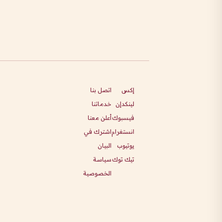
إكس
اتصل بنا
لينكدإن
خدماتنا
فيسبوك
أعلن معنا
انستغرام
اشترك في
يوتيوب
البيان
تيك توك
سياسة
الخصوصية