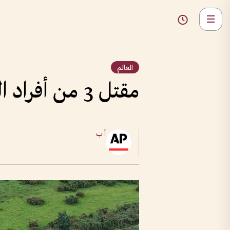
العالم
مقتل 3 من أفراد البحرية الملكية البريطانية في تحطم مروحية
أ ب