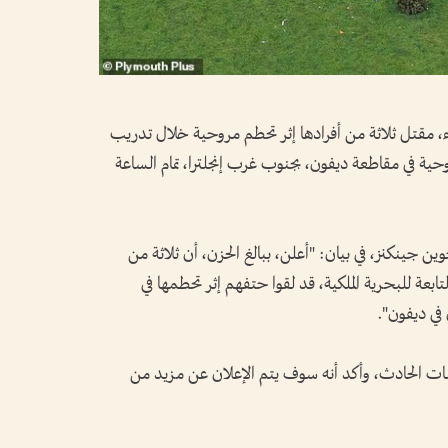
بعاء، مقتل ثلاثة من أفرادها إثر تحطم مروحية خلال تدريب
ة في مقاطعة ديفون، بجنوب غرب إنجلترا، تمام الساعة
جوين جينكنز، في بيان: "أعلن، ببالغ الحزن، أن ثلاثة من
طاقم مروحية طراز "ميرلين إم كيه 4"، التابعة للبحرية الملكية، قد لقوا حتفهم إثر تحطمها في
في ديفون".
ت الحادث، وأكد أنه سوف يتم الإعلان عن مزيد من