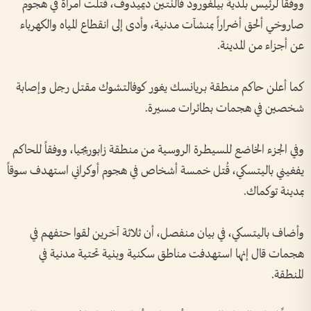
ووفقاً لرئيس بلدية بيلغورود فالنتين ديميدوف، قُتلت امرأة في هجوم
صاروخي ألحق أضراراً بمنشآت مدنية، وأدى إلى انقطاع المياه والكهرباء
عن أجزاء من المدينة.
كما أعلن حاكم منطقة بريانسك يغور كوفالتشوك مقتل رجل وإصابة
شخصين في هجمات بطائرات مسيرة.
وفي الجزء الخاضع للسيطرة الروسية من منطقة زابوريجيا، ووفقاً للحاكم
يفغيني باليتسكي، قُتل خمسة أشخاص في هجوم أوكراني استهدف سوقاً
بمدينة توكماك.
وأضاف باليتسكي، في بيان منفصل، أن ثلاثة آخرين لقوا حتفهم في
هجمات قال إنها استهدفت مناطق سكنية وبنية تحتية مدنية في
المنطقة.