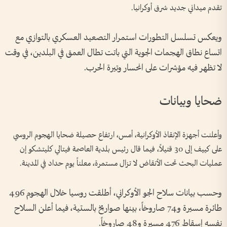
تقدم ميداني جديد شرق أوكرانيا.
ويعكس تسلسل التطورات استمرار التصعيد العسكري بالتوازي مع
اتساع نطاق الهجمات الجوية التي باتت تطال العمق في البلدين، في وقت
لا تظهر فيه مؤشرات على انحسار وتيرة الحرب.
ضحايا وبيانات
وأعلنت أجهزة الإنقاذ الأوكرانية، أمس، ارتفاع حصيلة ضحايا الهجوم الروسي
على كييف إلى 30 قتيلاً، فيما قال رئيس بلدية العاصمة فيتالي كليتشكو إن
عمليات البحث تحت الأنقاض لا تزال مستمرة، معلناً يوم حداد في المدينة.
وحسب بيانات سلاح الجو الأوكراني، أطلقت روسيا خلال الهجوم 496
طائرة مسيرة و74 صاروخاً، بينها صواريخ بالستية، فيما أعلن السلاح
نفسه إسقاط 476 مسيرة و48 صاروخاً.