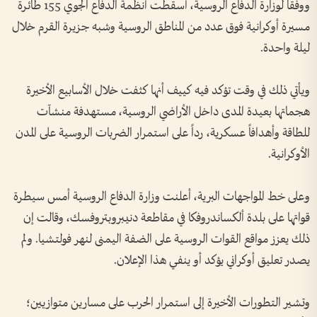
ووفقاً لوزارة الدفاع الروسية، أسقطت أنظمة الدفاع الجوي 155 طائرة
مسيرة أوكرانية فوق عدد من المناطق الروسية وشبه جزيرة القرم خلال
ليلة واحدة.
ويأتي ذلك في وقت تؤكد فيه كييف أنها كثفت خلال الأسابيع الأخيرة
هجماتها بعيدة المدى داخل الأراضي الروسية، مستهدفة منشآت
للطاقة وأهدافاً عسكرية، رداً على استمرار الضربات الروسية على المدن
الأوكرانية.
وعلى خط المواجهات البرية، أعلنت وزارة الدفاع الروسية أمس سيطرة
قواتها على بلدة ألكساندروفكا في مقاطعة دنيبروبتروفسك، وقالت إن
ذلك يعزز مواقع القوات الروسية على الضفة اليمنى لنهر فولتشيا. ولم
يصدر تعليق أوكراني يؤكد أو ينفي هذا الإعلان.
وتشير التطورات الأخيرة إلى استمرار الحرب على مسارين متوازيين؛