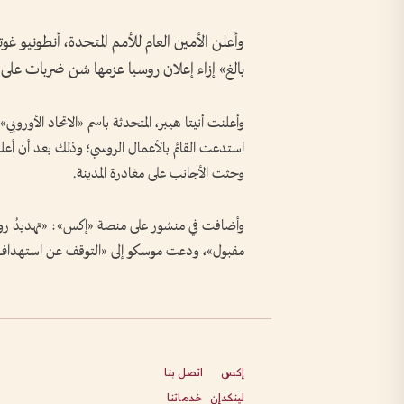
وأعلن الأمين العام للأمم ​المتحدة، أنطونيو غ
بالغ» إزاء إعلان ‌روسيا ‌عزمها ​شن ‌ضربات على 
وأعلنت أنيتا ​هيبر، المتحدثة باسم «الاتحاد الأوروبي
‌استدعت ​القائم ‌بالأعمال ⁠الروسي؛ ​وذلك بعد أ
وحثت الأجانب ‌على ‌مغادرة ​المدينة.
وأضافت ‌في منشور ‌على منصة «إكس»: «تهديدُ روسي
مقبول»، ⁠ودعت ⁠موسكو إلى «التوقف عن استهداف ال
إكس
اتصل بنا
لينكدإن
خدماتنا