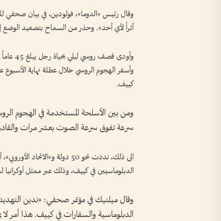
وقال رئيس «الدوما»، فولودين، في بيان صحفي للبر
أثراً لأي أحد». وحذر من السماح بتصعيد الوضع إل
وأودى قصف
وأسفر الهجوم الروسي خلال عطلة نهاية الأسبوع ع
كييف.
ومن بين الأسلحة المستخدمة في الهجوم الرو
سرعة تفوق سرعة الصوت بعشر مرات والقادر
الى ذلك، نددت نحو 50 دولة و«الات
الدبلوماسيين في كييف، وذلك عبر ممثل أوكرانيا لد
وقال ميلنيك في مؤتمر صحفي: «ندين التهديد
الدبلوماسية والسفارات في كييف. هذا أمر لا يمك