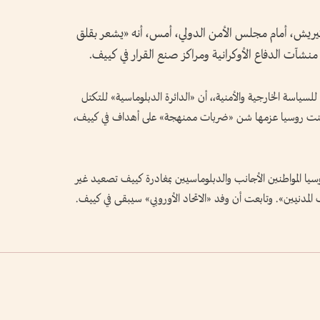
وتيريش، أمام ‌مجلس ‌الأمن ​الدولي، أمس، أنه «يشعر بقلق
⁠منشآت ​الدفاع الأوكرانية ⁠ومراكز صنع القرار في كييف.
» للسياسة الخارجية والأمنية،، أن «الدائرة ‌الدبلوماسية» للتكتل
ن ⁠أعلنت روسيا عزمها شن «ضربات ممنهجة» على أهداف في ⁠كييف،
ا المواطنين الأجانب والدبلوماسيين بمغادرة ‌كييف تصعيد غير
مدنيين». وتابعت أن وفد «الاتحاد الأوروبي» سيبقى في كييف.