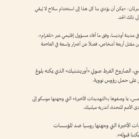
لمان: «يمكن أن يؤدي بنا كل هذا إلى استخدام سلاح لا يُبقي
ى ذلك الحد.
 روسي ليلي بحياة رجل يبلغ 45 عاماً في مدينة أوديسا، وفق ما أفاد مسؤول إقليمي عبر «تلغرام».
ن مقتل أربعة أشخاص، فضلاً عن أضرار واسعة في العاصمة
سي، الصاروخ الفرط صوتي «أوريشنيك» الذي يمكنه بلوغ
 على حمل رؤوس نووية.
حاد الأوروبي»، أمس، بما وصفوها بـ«التهديدات الأخيرة» التي وجهتها موسكو إلى
ى الأمم المتحدة، آندريه ميلنيك.
ات الأخيرة التي وجهتها روسيا ضد المؤسسات
ننا قبوله».