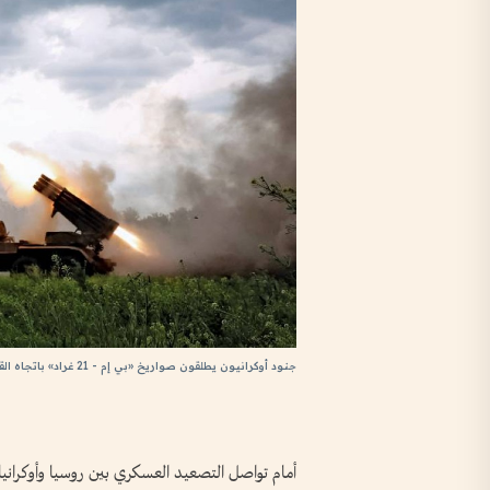
جنود أوكرانيون يطلقون صواريخ «بي إم - 21 غراد» باتجاه القوات الروسية
أمام تواصل التصعيد العسكري بين روسيا وأوكران