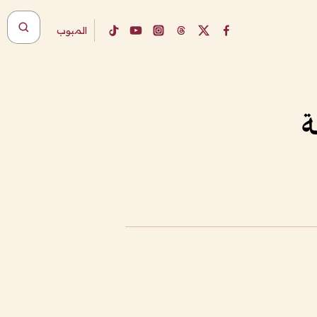
المبوب
ة