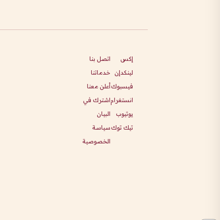
إكس
اتصل بنا
لينكدإن
خدماتنا
فيسبوك
أعلن معنا
انستغرام
اشترك في
يوتيوب
البيان
تيك توك
سياسة
الخصوصية