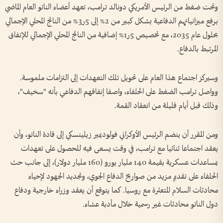
وتحت ضغط من الرئيس الأمريكي دونالد ترامب، تعهد أعضاء الناتو العام الماضي
برفع ميزانياتهم الدفاعية بشكل كبير من 2% إلى 5ر3% من الناتج المحلي الإجمالي
بحلول عام 2035، مع تخصيص 5ر1% إضافية من الناتج المحلي الإجمالي للإنفاق
المرتبط بالدفاع.
وسيركز اجتماع هذا العام على تحويل تلك التعهدات إلى التزامات ملموسة.
وواصل ترامب الضغط على الحلفاء، واصفا إنفاقهم الدفاعي بأنه "سخيف"،
وذلك قبل أيام قليلة من انعقاد القمة.
ومن المقرر أن ينضم الرئيس الأوكراني فولوديمير زيلينسكي إلى قادة الناتو، وأن
يعقد اجتماعا ثنائيا مع ترامب، في وقت يسعى فيه للحصول على تعهدات
بمساعدات عسكرية بقيمة 140 مليار يورو (160 مليار دولار)، إلى جانب حث
الحلفاء على تقديم مزيد من صواريخ الدفاع الجوي، وتجديد الجهود لإحياء
محادثات السلام المتعثرة مع روسيا. كما يتوقع أن يعقد وزراء خارجية ودفاع
دول الناتو محادثات غير رسمية خلال مأدبة عشاء.