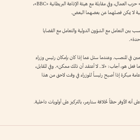
بصورة أكبر على القضايا الداخلية، واعتبر أنه «أنقذ» حزب العمال، وفي مقابلة مع هيئة الإذاعة البريطانية «BBC»،
لية لا يمكن فصلهما عن بعضهما البعض.
اسب بين التعامل مع الشؤون الدولية والتعامل مع القضايا
حدة».
مين في المنصب. وعندما سئل عما إذا كان بإمكان رئيس وزراء
ما فعل هو، أجاب: «لا.. لا أعتقد أن ذلك ممكن». وفي المقابل،
 عامة مبكرة إذا أصبح رئيساً للوزراء في وقت لاحق من هذا
لى أنه الأوفر حظاً لخلافة ستارمر، بالتركيز على أولويات داخلية.