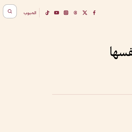
المبوب
فسها