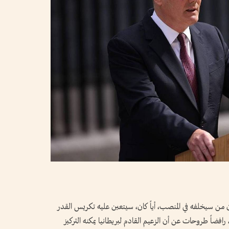
إن من سيخلفه في المنصب، أياً كان، سيتعين عليه تكريس القدر
اً طروحات عن أن الزعيم القادم لبريطانيا يمكنه التركيز