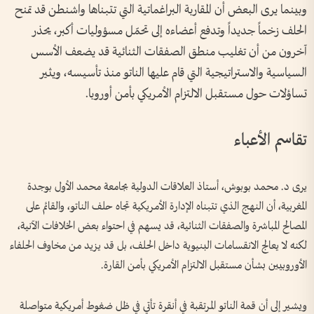
وبينما يرى البعض أن المقاربة البراغماتية التي تتبناها واشنطن قد تمنح
الحلف زخماً جديداً وتدفع أعضاءه إلى تحمّل مسؤوليات أكبر، يحذر
آخرون من أن تغليب منطق الصفقات الثنائية قد يضعف الأسس
السياسية والاستراتيجية التي قام عليها الناتو منذ تأسيسه، ويثير
تساؤلات حول مستقبل الالتزام الأمريكي بأمن أوروبا.
تقاسم الأعباء
يرى د. محمد بوبوش، أستاذ العلاقات الدولية بجامعة محمد الأول بوجدة
المغربية، أن النهج الذي تتبناه الإدارة الأمريكية تجاه حلف الناتو، والقائم على
المصالح المباشرة والصفقات الثنائية، قد يسهم في احتواء بعض الخلافات الآنية،
لكنه لا يعالج الانقسامات البنيوية داخل الحلف، بل قد يزيد من مخاوف الحلفاء
الأوروبيين بشأن مستقبل الالتزام الأمريكي بأمن القارة.
ويشير إلى أن قمة الناتو المرتقبة في أنقرة تأتي في ظل ضغوط أمريكية متواصلة