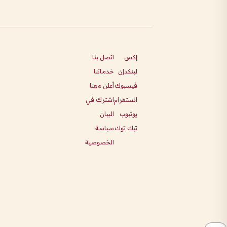
إكس
اتصل بنا
لينكدإن
خدماتنا
فيسبوك
أعلن معنا
انستغرام
اشترك في
يوتيوب
البيان
تيك توك
سياسة
الخصوصية