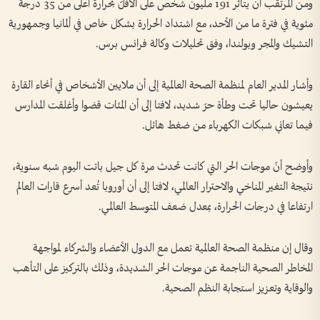
ومن المرتقب أن يتأثّر 191 مليون شخص على الأقلّ بحرارة أعلى من 35 درجة
مئوية في فترة ما من الأحد، مع اشتداد الحرارة بشكل خاص في ألمانيا وجمهورية
التشيك والمجر وبولندا، وفق تحليلات وكالة فرانس برس.
وأشار المدير العام لمنظمة الصحة العالمية إلى أن ملايين الأشخاص في أنحاء القارة
يعيشون حاليا تحت وطأة حرّ شديد، لافتا إلى أن المئات قضوا وأغلقت المدارس
فيما تعاني شبكات الكهرباء من ضغط هائل.
وأوضح أنّ موجات الحر التي كانت تحدث مرة كل جيل باتت اليوم شبه سنوية،
نتيجة التغير المناخي والاحترار العالمي، لافتا إلى أن أوروبا تُعد أسرع قارات العالم
ارتفاعا في درجات الحرارة، بمعدل ضعف المتوسط العالمي.
وقال إن منظمة الصحة العالمية تعمل مع الدول الأعضاء والشركاء لمواجهة
المخاطر الصحية الناجمة عن موجات الحر الشديدة، وذلك بالتركيز على التأهب
والوقاية وتعزيز استجابة النظم الصحية.