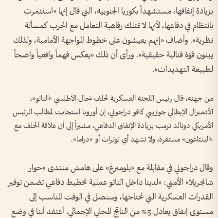
بزيادة إنفاقها، مستشهداً بكوريا الجنوبية، التي قال إنها «استثمرت
بانتظام في دفاعها، لأنها لا تمتلك رفاهية التعامل مع الحرب كمسألة
نظرية». وأضاف «إنهم يعيشون على خطوط المواجهة الأمامية، ولذلك
يبنون قوّة قتالية حقيقية». ورأى أن ذلك «يعكس فهماً واقعياً واضحاً
لطبيعة التهديدات».
من جهته، قال رئيس اللجنة العسكرية لحلف شمال الأطلسي «الناتو»،
الأدميرال الإيطالي جوزيبي كافو دراجوني، إن أوروبا استجابت لمطالب الرئيس
الأمريكي دونالد ترمب بزيادة الإنفاق الدفاعي، مشيراً إلى أن علاقة الحلف مع
«البنتاغون» مستقرة، ولا تشهد أي توترات أو «دراما».
وقال دراجوني في مقابلة مع «بلومبرغ» على هامش منتدى «حوار
شانجريلا» الأمني: «لدينا داخل الناتو عملية تخطيط دفاعي تضمن توفير
القدرات العسكرية التي نحتاجها، وسنصل في الوقت المناسب إلى
مستوى إنفاق يعادل 5% من الناتج المحلي الإجمالي. أعتقد أننا في وضع