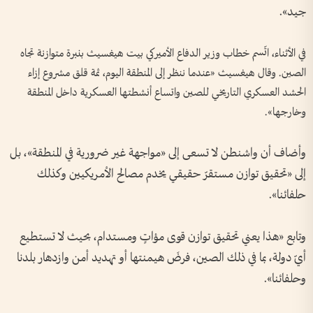
جيد».
في الأثناء، اتّسم خطاب وزير الدفاع الأميركي بيت هيغسيث بنبرة متوازنة تجاه
الصين. وقال هيغسيث «عندما ننظر إلى المنطقة اليوم، ثمة قلق مشروع إزاء
الحشد العسكري التاريخي للصين واتساع أنشطتها العسكرية داخل المنطقة
وخارجها».
وأضاف أن واشنطن لا تسعى إلى «مواجهة غير ضرورية في المنطقة»، بل
إلى «تحقيق توازن مستقرّ حقيقي يخدم مصالح الأمريكيين وكذلك
حلفائنا».
وتابع «هذا يعني تحقيق توازن قوى مؤاتٍ ومستدام، بحيث لا تستطيع
أيّ دولة، بما في ذلك الصين، فرضَ هيمنتها أو تهديد أمن وازدهار بلدنا
وحلفائنا».