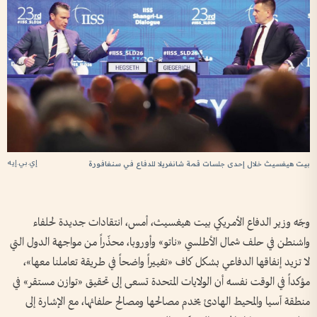
إي.بي.إيه
بيت هيغسيث خلال إحدى جلسات قمة شانغريلا للدفاع في سنغافورة
وجّه وزير الدفاع الأمريكي بيت ​هيغسيث، أمس، انتقادات جديدة لحلفاء
واشنطن في حلف شمال الأطلسي «ناتو» وأوروبا، محذّراً من مواجهة الدول التي
لا تزيد إنفاقها الدفاعي بشكل كاف «تغييراً واضحاً في طريقة تعاملنا معها»،
مؤكداً في الوقت نفسه أن الولايات المتحدة تسعى إلى تحقيق «توازن مستقر» في
منطقة آسيا والمحيط الهادئ يخدم مصالحها ومصالح حلفائها، مع الإشارة إلى