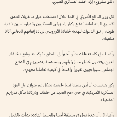
«قلق مشروع» إزاء الحشد العسكري الصيني.
قال وزير الدفاع الأمريكي في كلمة خلال اجتماعات حوار شانغريلا، المنتدى
الآسيوي الرائد لقادة الدفاع وكبار المسؤولين العسكريين والدبلوماسيين «لفترة
طويلة، لم تلقَ الدعوات المهذبة لحلفائنا الأوروبيين لزيادة إنفاقهم الدفاعي آذانا
صاغية».
وأضاف في كلمته «لقد بدأوا أخيراً في اللحاق بالركب». وتابع «الحلفاء
الذين يرفضون تحمّل مسؤولياتهم والمساهمة بنصيبهم في الدفاع
الجماعي سيواجهون تغييراً واضحاً في كيفية تعاملنا معهم».
وكرّر هيغسيث أن أمن منطقة آسيا «اعتمد بشكل غير متوازن على القوّة
العسكرية الأمريكية، في حين سمح العديد من حلفائنا وشركائنا بتآكل قدراتهم
الدفاعية».
وأشار إلى أن عدة دول في منطقة آسيا والمحيط الهادئ بدأت بالفعل