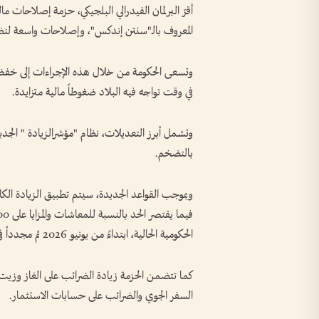
أقرّ البرلمان الفيدرالي البلجيكي، حزمة إصلاحات
المعروف بالـ"سنتن إندكس"، وإصلاحات واسعة لنظا
وتسعى الحكومة من خلال هذه الإجراءات إلى خفض عج
في وقت تواجه فيه البلاد ضغوطاً مالية متزايدة.
وتشمل أبرز التعديلات، نظام "مؤشرالزيادة " الجديد، 
بالتضخم.
الحكومية الحالية، ابتداءً من يونيو 2026 ثم مجدداً في 2028.
كما تتضمن الحزمة زيادة الضرائب على الغاز وزيت ا
السفر الجوي والضرائب على حسابات الاستثمار.