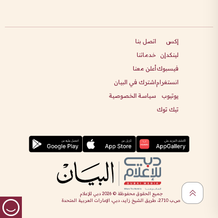
إكس
اتصل بنا
لينكدإن
خدماتنا
فيسبوك
أعلن معنا
انستغرام
اشترك في البيان
يوتيوب
سياسة الخصوصية
تيك توك
جميع الحقوق محفوظة ©
2026
دبي للإعلام
ص.ب 2710، طريق الشيخ زايد، دبي، الإمارات العربية المتحدة