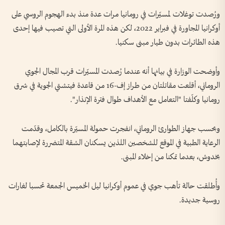
ورُصدت توغلات لمسيّرات في رومانيا مرات عدة منذ بدء الهجوم الروسي على
أوكرانيا المجاورة في فبراير 2022، لكن هذه المرة الأولى التي تصيب فيها إحدى
هذه الطائرات بدون طيار مبنى سكنيا.
وأوضحت الوزارة في بيانها أنه عندما رُصدت المسيّرات قرب المجال الجوي
الروماني، أقلعت مقاتلتان من طراز إف-16 من قاعدة فيتشتي الجوية في شرق
رومانيا وكلّفتا "التعامل مع الأهداف طوال فترة الإنذار".
وبحسب جهاز الطوارئ الروماني، انفجرت حمولة المسيّرة بالكامل، وقدّمت
الرعاية الطبية في الموقع للشخصين اللذين يسكنان الشقة المتضررة لإصابتهما
بخدوش، بعدما تمكنا من إخلاء المبنى.
وأُطلقت حالة تأهب جوي في عموم أوكرانيا ليل الخميس الجمعة تحسبا لغارات
روسية جديدة.