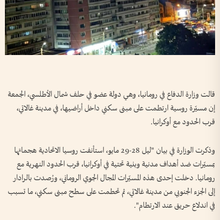
قالت وزارة الدفاع في رومانيا، وهي دولة عضو في حلف شمال الأطلسي، الجمعة
إن مسيّرة روسية ارتطمت على مبنى سكني داخل أراضيها، في مدينة غالاتي،
قرب الحدود مع أوكرانيا.
وذكرت الوزارة في بيان "ليل 28-29 مايو، استأنفت روسيا الاتحادية هجماتها
بمسيّرات ضد أهداف مدنية وبنية تحتية في أوكرانيا، قرب الحدود النهرية مع
رومانيا. دخلت إحدى هذه المسيّرات المجال الجوي الروماني، ورُصدت بالرادار
إلى الجزء الجنوبي من مدينة غالاتي، ثم تحطمت على سطح مبنى سكني، ما تسبب
في اندلاع حريق عند الارتطام".