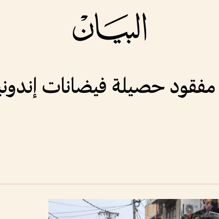
130 قتيل و800 مفقود حصيلة فيضانات إن