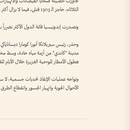
تجاوزت حصيلة ضحايا الفيضانات والانهيارات ال
الثلاثاء، حاجز الـ 1303 قتلى، فيما لا يزال أكثر من 800 شخص في عداد المفقودين.
وتصدرت إندونيسيا قائمة الدول الأكثر تضرراً بـ "712" قتيلا، تلتها سريلانكا "410"، ثم تايلاند "81
وحذر، رئيس سيريلانكا أنورا كومارا ديساناياكي
مدينة "كاندي" من أزمة مياه حادة، وسط مخا
هطول الأمطار الموسمية الغزيرة خلال الأيام المق
وتواجه عمليات الإنقاذ تحديات جسمية، لا 
الأحوال الجوية وانهيار الجسور وانقطاع الطرق 