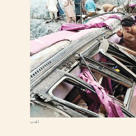
أ.ف.ب