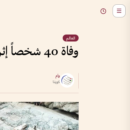
العالم
وفاة 40 شخصاً إثر سقوط حافلة في جنوب غربي باكستان
وام
كويتا