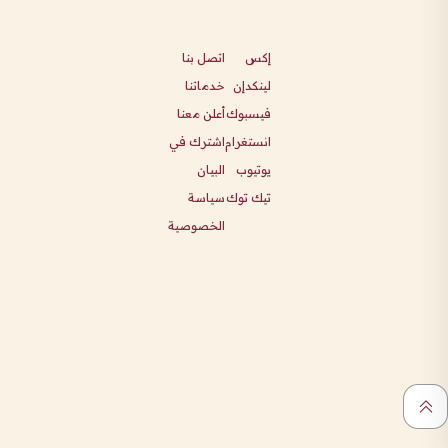
إكس
اتصل بنا
لينكدإن
خدماتنا
فيسبوك
أعلن معنا
انستغرام
اشترك في
يوتيوب
البيان
تيك توك
سياسة
الخصوصية