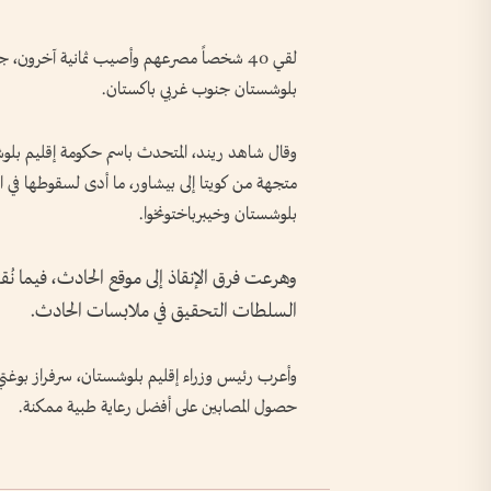
لقي 40 شخصاً مصرعهم وأصيب ثمانية آخرون، 
بلوشستان جنوب غربي باكستان.
وقال شاهد ريند، المتحدث باسم حكومة إقليم بلوشس
متجهة من كويتا إلى بيشاور، ما أدى لسقوطها في الو
بلوشستان وخيبرباختونخوا.
وهرعت فرق الإنقاذ إلى موقع الحادث، فيما نُق
السلطات التحقيق في ملابسات الحادث.
وأعرب رئيس وزراء إقليم بلوشستان، سرفراز بوغتي،
حصول المصابين على أفضل رعاية طبية ممكنة.