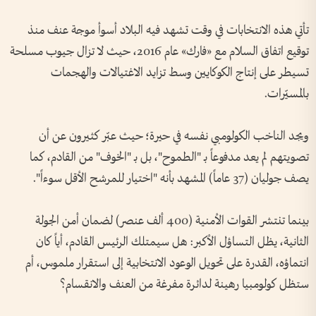
تأتي هذه الانتخابات في وقت تشهد فيه البلاد أسوأ موجة عنف منذ
توقيع اتفاق السلام مع «فارك» عام 2016، حيث لا تزال جيوب مسلحة
تسيطر على إنتاج الكوكايين وسط تزايد الاغتيالات والهجمات
بالمسيّرات.
ويجد الناخب الكولومبي نفسه في حيرة؛ حيث عبّر كثيرون عن أن
تصويتهم لم يعد مدفوعاً بـ "الطموح"، بل بـ "الخوف" من القادم، كما
يصف جوليان (37 عاماً) المشهد بأنه "اختيار للمرشح الأقل سوءاً".
بينما تنتشر القوات الأمنية (400 ألف عنصر) لضمان أمن الجولة
الثانية، يظل التساؤل الأكبر: هل سيمتلك الرئيس القادم، أياً كان
انتماؤه، القدرة على تحويل الوعود الانتخابية إلى استقرار ملموس، أم
ستظل كولومبيا رهينة لدائرة مفرغة من العنف والانقسام؟