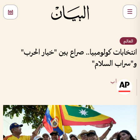
العالم
انتخابات كولومبيا.. صراع بين "خيار الحرب"
و"سراب السلام"
أ ب