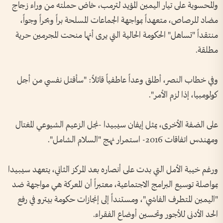
والمحسوبة على تيار اليمين المؤيد لترمب، خاض حملته من وراء زجاج
مضاد للرصاص، متعهداً بمواجهة الجماعات المسلحة براً وبحراً وجواً،
منتقداً "تساهل" الحكومة الحالية التي يرى أنها منحت المجرمين حرية
مطلقة.
وفي خطاب النصر، أطلق وعداً عاطفياً قائلاً: "سأقتل نفسي من أجل
كولومبيا، إذا لزم الأمر".
على الضفة الأخرى، يمثل إيفان سيبيدا -نجل الزعيم الشيوعي المغتال
ومهندس اتفاقات 2016- استمرار نهج "السلام الشامل".
ورغم خيبة الأمل التي بدت على أنصاره بعد المركز الثاني، يتعهد سيبيدا
بمواصلة توسيع البرامج الاجتماعية، معتبراً أن المعركة هي مواجهة ضد
"اليمين المتطرف الفاشي"، ومستنداً إلى إنجازات حكومة بيترو في رفع
الحد الأدنى للأجور وتحسين أوضاع الفقراء.