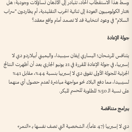
وسط هذا الاستقطاب الحاد، تتبادر إلى الأذهان تساؤلات وجودية: هل
يختار الكولومبيون العودة إلى ثنائية الحرب التقليدية، أم يطاردون "سراب
السلام" في وعود انتخابية قد لا تصمد أمام واقع معقد؟
جولة الإعادة
يتنافس المرشحان؛ اليساري إيفان سيبيدا، واليميني أبيلاردو دي لا
إسبرييا، في جولة الإعادة المقررة في 21 يونيو الجاري بعد أن أظهرت النتائج
الجزئية للجولة الأولى تفوق دي لا إسبرييا بنسبة 44%، مقابل 41%
لسيبيدا، مما دفع البلاد نحو مواجهة مباشرة لعدم حصول أي منهما
على نسبة الـ 50% المطلوبة للحسم المبكر.
ببرامج متناقضة
دي لا إسبرييا (47 عاماً)، الشخصية التي تصف نفسها بـ «النمر»