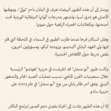
ويشار إلى أن هذه الطيور البيضاء تعرف في اليابان باسم "توكي"، وموطنها
الأصلي هو شرق آسيا، وتشتهر بتدرجات ألوانها البرتقالية الوردية تحت
أجنحتها، وبالعلامات الحمراء الزاهية حول عيونها.
وهلل السكان فرحا عندما طارت الطيور في السماء، في اللحظة التي قام
فيها ولي العهد الياباني أكيشينو، وزوجته كيكو، ومسؤولون آخرون،
بقص شريط حول الأقفاص الخشبية.
وكانت طيور "أبو منجل" قد انقرضت في جزيرة "هونشو" الرئيسية
خلال سبعينيات القرن الماضي، بسبب عمليات الصيد الجائر والتدهور
البيئي. ونفق آخر طائر ياباني من نوع "أبو منجل" في عام 2003 على
جزيرة سادو.
إلا أن هذه الطيور عادت إلى الحياة بفضل دعم الصين لبرامج التكاثر.