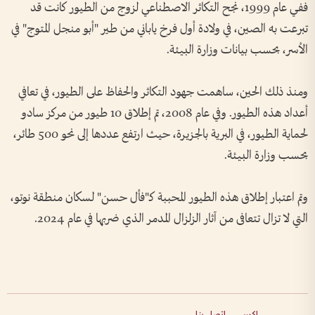
ففي عام 1999، نجح التكاثر الاصطناعي لزوج من الطيور كانت قد
تبرعت به الصين، في ولادة أول فرخ ياباني من طير "أبو منجل المتوج" في
الأسر، بحسب بيانات وزارة البيئة.
ومنذ ذلك الحين، ساهمت جهود التكاثر والحفاظ على الطيور، في تعافي
أعداد هذه الطيور. وفي عام 2008، تم إطلاق 10 طيور من مركز سادو
لحماية الطيور، في البرية بالجزيرة، حيث ارتفع عددها إلى نحو 500 طائر،
بحسب وزارة البيئة.
وتم اعتبار إطلاق هذه الطيور المحببة كـ"فأل حسن" لسكان منطقة نوتو،
التي لا تزال تتعافى من آثار الزلزال المدمر الذي ضربها في عام 2024.
إكس
اتصل بنا