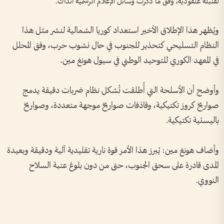
لقنبلة عنقودية، وفق ما ذكرت وسائل الإعلام الرسمية آنذاك.
ويُظهر هذا الإطلاق الأخير استعداد كوريا الشمالية لنشر مثل هذا
النظام التسليحي كتحذير للجنوب في حال نشوب حرب، وفق المحلل
في المعهد الكوري للتوحيد الوطني في سيول هونغ مين.
وأوضح أن الأسلحة التي أُطلقت تُشكل نظام ضربات دقيقة يدمج
صواريخ كروز تكتيكية، وقاذفات صواريخ موجهة متعددة، وصواريخ
باليستية تكتيكية.
وأضاف هونغ مين: يُبرز هذا الأمر قوة نارية تقليدية آلية ودقيقة وبعيدة
المدى قادرة على سحق الجنوب، حتى من دون بلوغ عتبة السلاح
النووي.