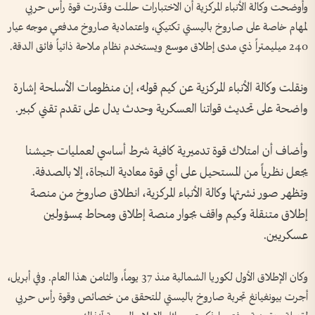
وأوضحت وكالة الأنباء المركزية أن الاختبارات حللت وقدّرت قوة رأس حربي
لمهام خاصة على صاروخ باليستي تكتيكي، واعتمادية صاروخ مدفعي موجه عيار
240 ميليمتراً ذي مدى إطلاق موسع ويستخدم نظام ملاحة ذاتياً فائق الدقة.
ونقلت وكالة الأنباء المركزية عن كيم قوله، إن منظومات الأسلحة إشارة
واضحة على تحديث قواتنا العسكرية وحدث يدل على تقدم تقني كبير.
وأضاف أن امتلاك قوة تدميرية كافية شرط أساسي لعمليات جيشنا
يجعل نظرياً من المستحيل على أي قوة معادية النجاة، إلا بالصدفة.
وتظهر صور نشرتها وكالة الأنباء المركزية، انطلاق صاروخ من منصة
إطلاق متنقلة وكيم واقف بجوار منصة إطلاق ومحاط بمسؤولين
عسكريين.
وكان الإطلاق الأول لكوريا الشمالية منذ 37 يوماً، والثامن هذا العام. وفي أبريل،
أجرت بيونغيانغ تجربة صاروخ باليستي للتحقق من خصائص وقوة رأس حربي