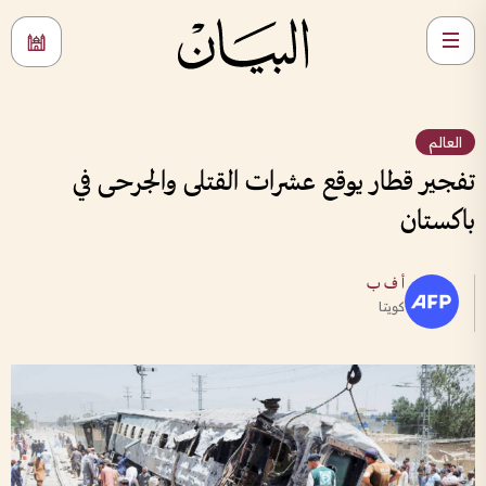
العالم
تفجير قطار يوقع عشرات القتلى والجرحى في
باكستان
أ ف ب
كويتا