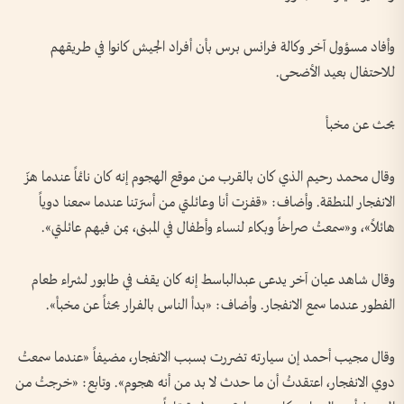
وأفاد مسؤول آخر وكالة فرانس برس بأن أفراد الجيش كانوا في طريقهم
للاحتفال بعيد الأضحى.
بحث عن مخبأ
وقال محمد رحيم الذي كان بالقرب من موقع الهجوم إنه كان نائماً عندما هزّ
الانفجار المنطقة. وأضاف: «قفزت أنا وعائلتي من أسرّتنا عندما سمعنا دوياً
هائلاً»، و«سمعتُ صراخاً وبكاء لنساء وأطفال في المبنى، بمن فيهم عائلتي».
وقال شاهد عيان آخر يدعى عبدالباسط إنه كان يقف في طابور لشراء طعام
الفطور عندما سمع الانفجار. وأضاف: «بدأ الناس بالفرار بحثاً عن مخبأ».
وقال مجيب أحمد إن سيارته تضررت بسبب الانفجار، مضيفاً «عندما سمعتُ
دوي الانفجار، اعتقدتُ أن ما حدث لا بد من أنه هجوم». وتابع: «خرجتُ من