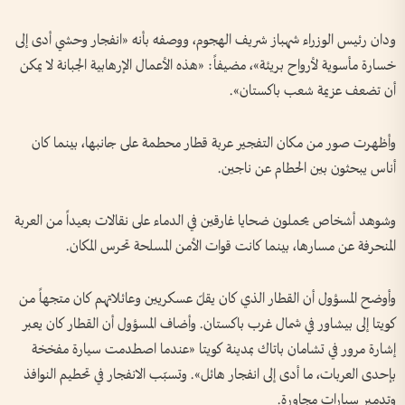
ودان رئيس الوزراء شهباز شريف الهجوم، ووصفه بأنه «انفجار وحشي أدى إلى
خسارة مأسوية لأرواح بريئة»، مضيفاً: «هذه الأعمال الإرهابية الجبانة لا يمكن
أن تضعف عزيمة شعب باكستان».
وأظهرت صور من مكان التفجير عربة قطار محطمة على جانبها، بينما كان
أناس يبحثون بين الحطام عن ناجين.
وشوهد أشخاص يحملون ضحايا غارقين في الدماء على نقالات بعيداً من العربة
المنحرفة عن مسارها، بينما كانت قوات الأمن المسلحة تحرس المكان.
وأوضح المسؤول أن القطار الذي كان يقلّ عسكريين وعائلاتهم كان متجهاً من
كويتا إلى بيشاور في شمال غرب باكستان. وأضاف المسؤول أن القطار كان يعبر
إشارة مرور في تشامان باتاك بمدينة كويتا «عندما اصطدمت سيارة مفخخة
بإحدى العربات، ما أدى إلى انفجار هائل». وتسبّب الانفجار في تحطيم النوافذ
وتدمير سيارات مجاورة.