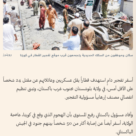
رويترز
سكان وموظفون من السكك الحديدية يتجمعون قرب موقع تفجير القطار في كويتا
أسفر تفجير دامٍ استهدف قطاراً يقلّ عسكريين وعائلاتهم عن مقتل 24 شخصاً
على الأقل أمس، في ولاية بلوشستان بجنوب غرب باكستان، وتبنى تنظيم
انفصالي مصنف إرهابياً مسؤولية التفجير.
وأفاد مسؤول باكستاني رفيع المستوى بأن الهجوم الذي وقع في كويتا، عاصمة
الولاية، أسفر أيضاً عن إصابة أكثر من 50 شخصاً بينهم جنود في الجيش
الباكستاني.