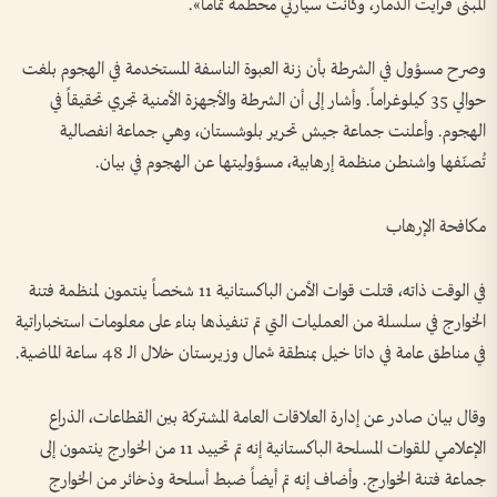
المبنى فرأيت الدمار، وكانت سيارتي محطمة تماماً».
وصرح مسؤول في الشرطة بأن زنة العبوة الناسفة المستخدمة في الهجوم بلغت
حوالي 35 كيلوغراماً. وأشار إلى أن الشرطة والأجهزة الأمنية تجري تحقيقاً في
الهجوم. وأعلنت جماعة جيش تحرير بلوشستان، وهي جماعة انفصالية
تُصنّفها واشنطن منظمة إرهابية، مسؤوليتها عن الهجوم في بيان.
مكافحة الإرهاب
في الوقت ذاته، قتلت قوات الأمن الباكستانية 11 شخصاً ينتمون لمنظمة فتنة
الخوارج في سلسلة من العمليات التي تم تنفيذها بناء على معلومات استخباراتية
في مناطق عامة في داتا خيل بمنطقة شمال وزيرستان خلال الـ 48 ساعة الماضية.
وقال بيان صادر عن إدارة العلاقات العامة المشتركة بين القطاعات، الذراع
الإعلامي للقوات المسلحة الباكستانية إنه تم تحييد 11 من الخوارج ينتمون إلى
جماعة فتنة الخوارج. وأضاف إنه تم أيضاً ضبط أسلحة وذخائر من الخوارج